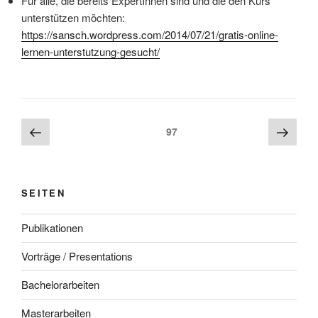
Für alle, die bereits ExpertInnen sind und die den Kurs
unterstützen möchten:
https://sansch.wordpress.com/2014/07/21/gratis-online-
lernen-unterstutzung-gesucht/
Beitragsnavigation
Vorherige
Näch
Seite
97
Seite
Seite
SEITEN
Publikationen
Vorträge / Presentations
Bachelorarbeiten
Masterarbeiten