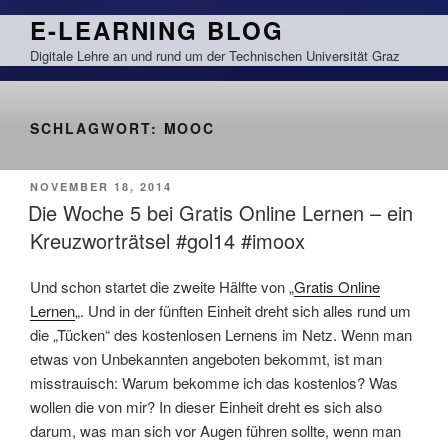
Zum
E-LEARNING BLOG
Inhalt
Digitale Lehre an und rund um der Technischen Universität Graz
springen
SCHLAGWORT:
MOOC
VERÖFFENTLICHT
NOVEMBER 18, 2014
AM
Die Woche 5 bei Gratis Online Lernen – ein
Kreuzworträtsel #gol14 #imoox
Und schon startet die zweite Hälfte von „
Gratis Online
Lernen
„. Und in der fünften Einheit dreht sich alles rund um
die „Tücken“ des kostenlosen Lernens im Netz. Wenn man
etwas von Unbekannten angeboten bekommt, ist man
misstrauisch: Warum bekomme ich das kostenlos? Was
wollen die von mir? In dieser Einheit dreht es sich also
darum, was man sich vor Augen führen sollte, wenn man