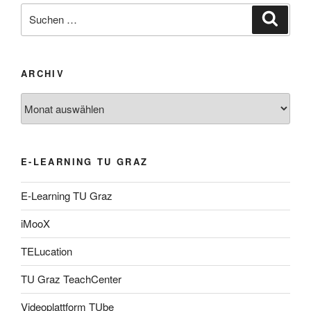
Suche
Suche
nach:
ARCHIV
Archiv
E-LEARNING TU GRAZ
E-Learning TU Graz
iMooX
TELucation
TU Graz TeachCenter
Videoplattform TUbe