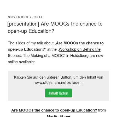
VERÖFFENTLICHT
NOVEMBER 7, 2014
AM
[presentation] Are MOOCs the chance to
open-up Education?
The slides of my talk about „
Are MOOCs the chance to
open-up Education?
“ at the „
Workshop on Behind the
Scenes: The Making of a MOOC
“ in Heidelberg are now
online available:
Klicken Sie auf den unteren Button, um den Inhalt von
www.slideshare.net zu laden.
Inhalt laden
Are MOOCs the chance to open-up Education?
from
Martin Ebner