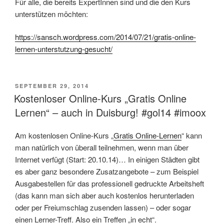
Für alle, die bereits ExpertInnen sind und die den Kurs
unterstützen möchten:
https://sansch.wordpress.com/2014/07/21/gratis-online-
lernen-unterstutzung-gesucht/
VERÖFFENTLICHT
SEPTEMBER 29, 2014
AM
Kostenloser Online-Kurs „Gratis Online
Lernen“ – auch in Duisburg! #gol14 #imoox
Am kostenlosen Online-Kurs „
Gratis Online-Lernen
“ kann
man natürlich von überall teilnehmen, wenn man über
Internet verfügt (Start: 20.10.14)… In einigen Städten gibt
es aber ganz besondere Zusatzangebote – zum Beispiel
Ausgabestellen für das professionell gedruckte Arbeitsheft
(das kann man sich aber auch kostenlos herunterladen
oder per Freiumschlag zusenden lassen) – oder sogar
einen Lerner-Treff. Also ein Treffen „in echt“.