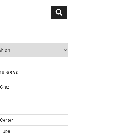
Suchen
TU GRAZ
 Graz
Center
 TUbe