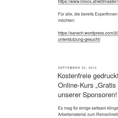
https://www.imoox.at/wbtmaster/s
Für alle, die bereits ExpertInne
möchten:
https://sansch.wordpress.com/20
unterstutzung-gesucht/
VERÖFFENTLICHT
SEPTEMBER 22, 2014
AM
Kostenfreie gedruck
Online-Kurs „Gratis
unserer Sponsoren
Es mag für einige seltsam klinge
Arbeitsmaterial zum Reinschrei