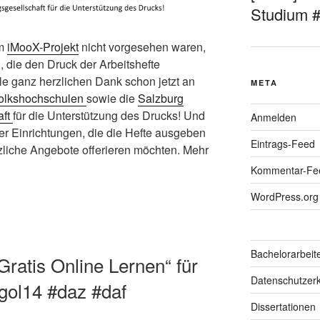
Studium 
im
iMooX-Projekt
nicht vorgesehen waren,
 die den Druck der Arbeitshefte
lle ganz herzlichen Dank schon jetzt an
META
Volkshochschulen
sowie die
Salzburg
aft
für die Unterstützung des Drucks! Und
Anmelden
ber Einrichtungen, die die Hefte ausgeben
Eintrags-Feed
zliche Angebote offerieren möchten. Mehr
Kommentar-Fe
WordPress.org
Bachelorarbeit
Gratis Online Lernen“ für
Datenschutzerk
#gol14 #daz #daf
Dissertationen