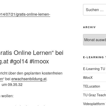
Suche
nach:
14/07/21/gratis-online-lernen-
ARCHIV
Archiv
atis Online Lernen“ bei
E-LEARNING 
.at #gol14 #imoox
E-Learning TU
richt über den geplanten kostenfreien
iMooX
en
“ bei
erwachsenbildung.at
.
TELucation
TU Graz Teach
 wollen:
Videoplattform