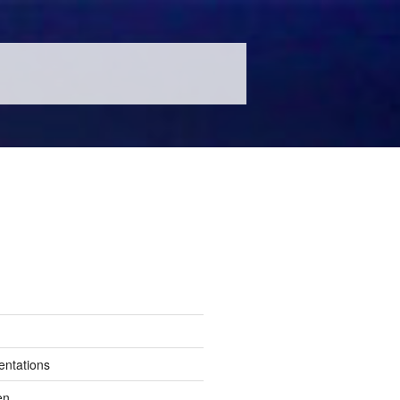
entations
en