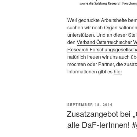
Weil gedruckte Arbeitshefte be
suchen wir noch Organisationen,
unterstützen. Und an dieser Ste
den
Verband Österreichischer 
Research Forschungsgesellsch
natürlich freuen wir uns auch ü
möchten oder Partner, die zusät
Informationen gibt es
hier
VERÖFFENTLICHT
SEPTEMBER 18, 2014
AM
Zusatzangebot bei „
alle DaF-lerInnen! 