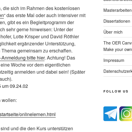
n, die sich im Rahmen des kostenlosen
Masterarbeiten
en
“ das erste Mal oder auch intensiver mit
Dissertationen
n, gibt es ein Begleitprogramm der
lich sehr gerne hinweisen: Unter der
Über mich
hofer, Lotte Krisper und David Röthler
The OER Canva
glichkeit ergänzender Unterstützung,
Make your own 
m Thema gemeinsam zu erschaffen.
-Anmeldung bitte hier
. Achtung! Das
Impressum
 eine Woche vor dem eigentlichen
Datenschutzerk
htzeitig anmelden und dabei sein! (Später
 auch).
FOLLOW US
 wollen:
tartseite/onlinelernen.html
n sind und die den Kurs unterstützen