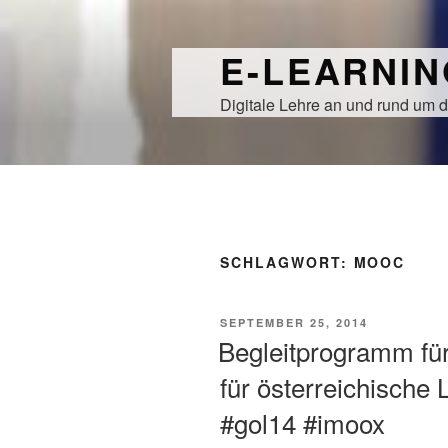
Zum
Inhalt
E-LEARNI
springen
Digitale Lehre an und rund um d
SCHLAGWORT:
MOOC
VERÖFFENTLICHT
SEPTEMBER 25, 2014
AM
Begleitprogramm für
für österreichische 
#gol14 #imoox