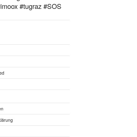
#imoox #tugraz #SOS
ed
en
lärung