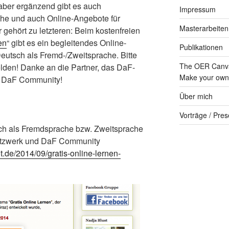
– aber ergänzend gibt es auch
Impressum
he und auch Online-Angebote für
Masterarbeiten
 gehört zu letzteren: Beim kostenfreien
en
“ gibt es ein begleitendes Online-
Publikationen
eutsch als Fremd-/Zweitsprache. Bitte
The OER Canva
lden! Danke an die Partner, das DaF-
Make your own 
e DaF Community!
Über mich
Vorträge / Pres
ch als Fremdsprache bzw. Zweitsprache
etzwerk und DaF Community
ot.de/2014/09/gratis-online-lernen-