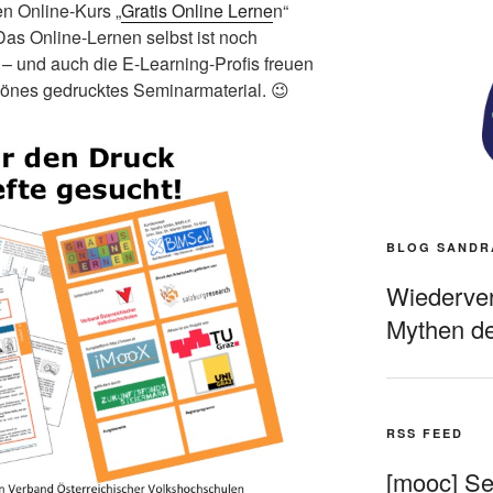
n Online-Kurs „
Gratis Online Lerne
n“
Das Online-Lernen selbst ist noch
 – und auch die E-Learning-Profis freuen
önes gedrucktes Seminarmaterial. 😉
BLOG SANDR
Wiederverö
Mythen de
RSS FEED
[mooc] Sel