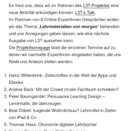
Es freut uns, dass wir im Rahmen des
L3T-Projektes
eine
neue Aktivität ankündigen können:
L3T’s Talk
.
Im Rahmen von 6 Online-ExpertInnen Gesprächen wollen
wir das Thema „
Lehrmaterialien von morgen
“ behandeln
und uns Anregungen geben lassen, wie eine nächste
Ausgabe von L3T aussehen kann.
Die
Projekthomepage
listet die einzelnen Termine auf zu
denen wir namhafte ExpertInnen eingeladen haben, die uns
Rede und Antwort stellen werden:
Heinz Wittenbrink: Zeitschriften in der Welt der Apps und
Ebooks
Andrea Back: Mit der Crowd (m)ein Fachbuch schreiben?
Peter Baumgarnter: Persuasive Learning Design –
Lerninhalte, die überzeugen
Beat Döbeli: iLegende Wollmilchsau? Lehrmittel in Zeiten
von iPad & Co
Thomas Hess: Ökonomie digitaler Lehrbücher