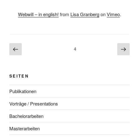
Webwill – in english!
from
Lisa Granberg
on
Vimeo
.
Beitragsnavigation
Vorherige
Näch
Seite
4
Seite
Seite
SEITEN
Publikationen
Vorträge / Presentations
Bachelorarbeiten
Masterarbeiten