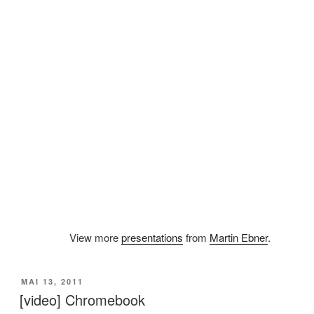
View more
presentations
from
Martin Ebner
.
VERÖFFENTLICHT
MAI 13, 2011
AM
[video] Chromebook