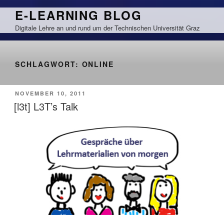
Zum
E-LEARNING BLOG
Inhalt
Digitale Lehre an und rund um der Technischen Universität Graz
springen
SCHLAGWORT:
ONLINE
VERÖFFENTLICHT
NOVEMBER 10, 2011
AM
[l3t] L3T’s Talk