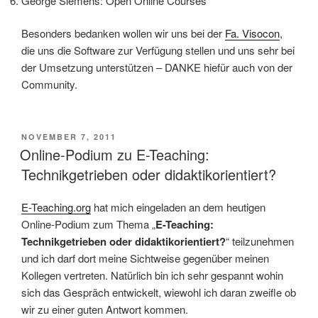
George Siemens: Open Online Courses
Besonders bedanken wollen wir uns bei der
Fa. Visocon
,
die uns die Software zur Verfügung stellen und uns sehr bei
der Umsetzung unterstützen – DANKE hiefür auch von der
Community.
VERÖFFENTLICHT
NOVEMBER 7, 2011
AM
Online-Podium zu E-Teaching:
Technikgetrieben oder didaktikorientiert?
E-Teaching.org
hat mich eingeladen an dem heutigen
Online-Podium zum Thema „
E-Teaching:
Technikgetrieben oder didaktikorientiert?
“ teilzunehmen
und ich darf dort meine Sichtweise gegenüber meinen
Kollegen vertreten. Natürlich bin ich sehr gespannt wohin
sich das Gespräch entwickelt, wiewohl ich daran zweifle ob
wir zu einer guten Antwort kommen.