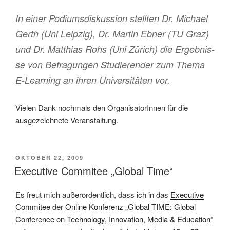
In einer Po­diums­dis­­kussion stellten Dr. Mi­chael
Gerth (Uni Leipzig), Dr. Mar­tin Eb­ner (TU Graz)
und Dr. Matthias Rohs (Uni Zü­rich) die Ergebnis­
se von Be­fra­gun­gen Studierender zum The­ma
E-Lear­ning an ihren Universitäten vor.
Vielen Dank nochmals den OrganisatorInnen für die
ausgezeichnete Veranstaltung.
VERÖFFENTLICHT
OKTOBER 22, 2009
AM
Executive Commitee „Global Time“
Es freut mich außerordentlich, dass ich in das
Executive
Commitee
der
Online Konferenz „Global TIME: Global
Conference on Technology, Innovation, Media & Education“