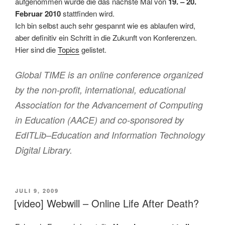
aufgenommen wurde die das nächste Mal von
19. – 20.
Februar 2010
stattfinden wird.
Ich bin selbst auch sehr gespannt wie es ablaufen wird,
aber definitiv ein Schritt in die Zukunft von Konferenzen.
Hier sind die
Topics
gelistet.
Global TIME is an online conference organized
by the non-profit, international, educational
Association for the Advancement of Computing
in Education (AACE) and co-sponsored by
EdITLib–Education and Information Technology
Digital Library.
VERÖFFENTLICHT
JULI 9, 2009
AM
[video] Webwill – Online Life After Death?