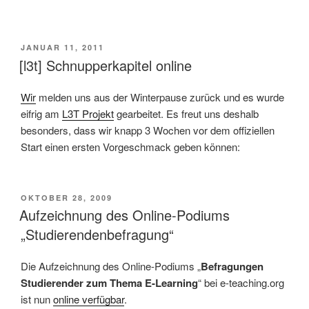
VERÖFFENTLICHT
JANUAR 11, 2011
AM
[l3t] Schnupperkapitel online
Wir
melden uns aus der Winterpause zurück und es wurde
eifrig am
L3T Projekt
gearbeitet. Es freut uns deshalb
besonders, dass wir knapp 3 Wochen vor dem offiziellen
Start einen ersten Vorgeschmack geben können:
VERÖFFENTLICHT
OKTOBER 28, 2009
AM
Aufzeichnung des Online-Podiums
„Studierendenbefragung“
Die Aufzeichnung des Online-Podiums „
Befragungen
Studierender zum Thema E-Learning
“ bei e-teaching.org
ist nun
online verfügbar
.