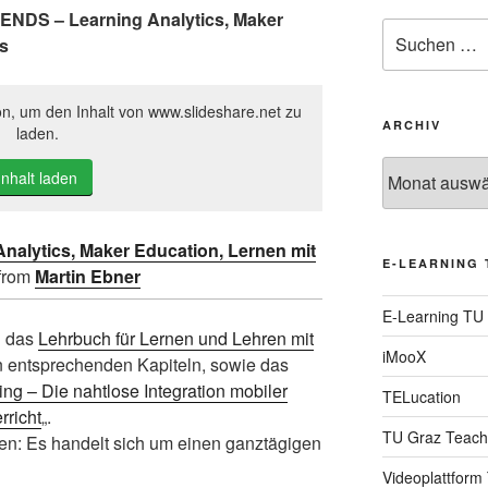
DS – Learning Analytics, Maker
Suche
s
nach:
on, um den Inhalt von www.slideshare.net zu
ARCHIV
laden.
Archiv
Inhalt laden
nalytics, Maker Education, Lernen mit
E-LEARNING 
from
Martin Ebner
E-Learning TU
d das
Lehrbuch für Lernen und Lehren mit
iMooX
 entsprechenden Kapiteln, sowie das
g – Die nahtlose Integration mobiler
TELucation
rricht
„.
TU Graz Teach
nnen: Es handelt sich um einen ganztägigen
Videoplattform