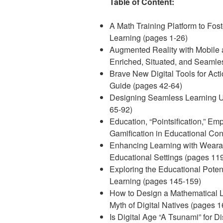
Table of Content:
A Math Training Platform to Fost
Learning (pages 1-26)
Augmented Reality with Mobile 
Enriched, Situated, and Seamle
Brave New Digital Tools for Act
Guide (pages 42-64)
Designing Seamless Learning U
65-92)
Education, “Pointsification,” Em
Gamification in Educational Con
Enhancing Learning with Wearab
Educational Settings (pages 11
Exploring the Educational Potent
Learning (pages 145-159)
How to Design a Mathematical L
Myth of Digital Natives (pages 
Is Digital Age “A Tsunami” for D