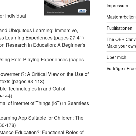
Impressum
er Individual
Masterarbeiten
Publikationen
and Ubiquitous Learning: Immersive,
ss Learning Experiences (pages 27-41)
The OER Canva
ion Research in Education: A Beginner’s
Make your own 
Über mich
sing Role-Playing Experiences (pages
Vorträge / Pres
powerment?: A Critical View on the Use of
texts (pages 93-118)
le Technologies In and Out of
9-144)
ial of Internet of Things (IoT) in Seamless
earning App Suitable for Children: The
160-178)
istance Education?: Functional Roles of