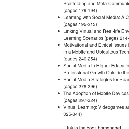
Scaffolding and Meta-Communica
(pages 179-194)
Learning with Social Media: A C
(pages 195-213)
Linking Virtual and Real-life En
Learning Scenarios (pages 214
Motivational and Ethical Issues
in a Mobile and Ubiquitous Te
(pages 240-254)
Social Media in Higher Educatio
Professional Growth Outside th
Social Media Strategies for Se
(pages 278-296)
The Adoption of Mobile Devices 
(pages 297-324)
Virtual Learning: Videogames an
325-344)
[
Link to the book homepage
]