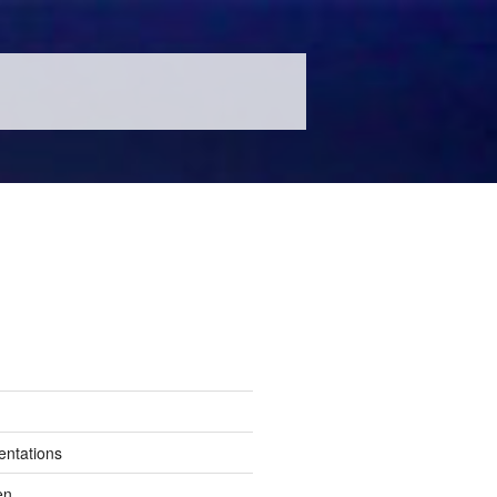
entations
en