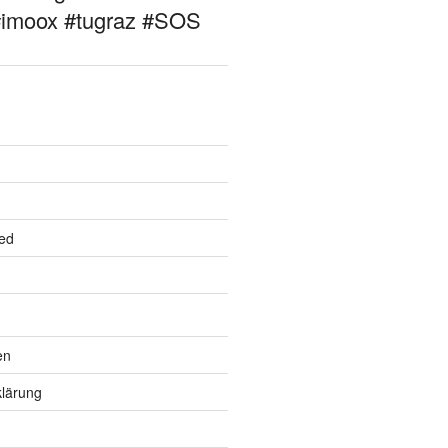
#imoox #tugraz #SOS
ed
en
lärung