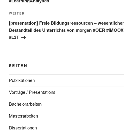
#LearningAnalytics
Nächster
WEITER
Beitrag
[presentation] Freie Bildungsressourcen – wesentlicher
Bestandteil des Unterrichts von morgen #OER #iMOOX
#L3T
SEITEN
Publikationen
Vorträge / Presentations
Bachelorarbeiten
Masterarbeiten
Dissertationen