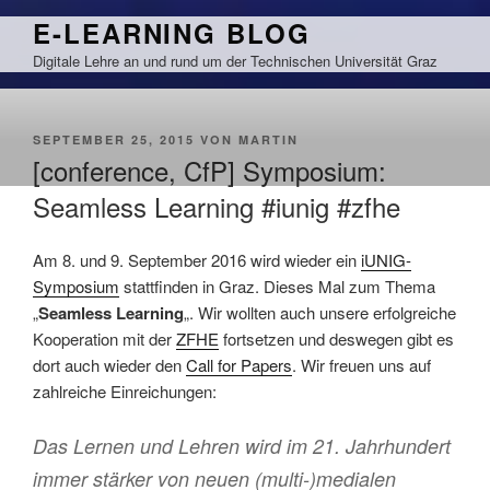
Zum
E-LEARNING BLOG
Inhalt
Digitale Lehre an und rund um der Technischen Universität Graz
springen
VERÖFFENTLICHT
SEPTEMBER 25, 2015
VON
MARTIN
AM
[conference, CfP] Symposium:
Seamless Learning #iunig #zfhe
Am 8. und 9. September 2016 wird wieder ein
iUNIG-
Symposium
stattfinden in Graz. Dieses Mal zum Thema
„
Seamless Learning
„. Wir wollten auch unsere erfolgreiche
Kooperation mit der
ZFHE
fortsetzen und deswegen gibt es
dort auch wieder den
Call for Papers
. Wir freuen uns auf
zahlreiche Einreichungen:
Das Lernen und Lehren wird im 21. Jahrhundert
immer stärker von neuen (multi-)medialen