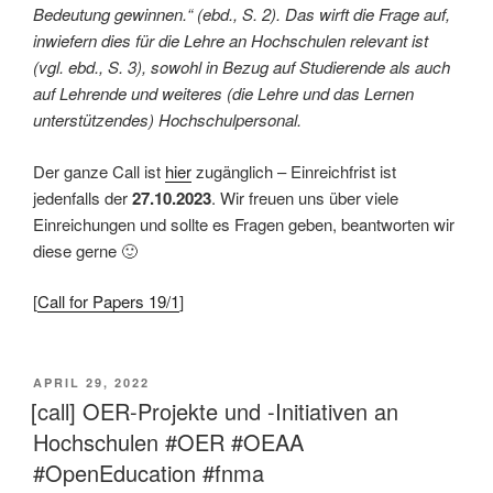
Bedeutung gewinnen.“ (ebd., S. 2). Das wirft die Frage auf,
inwiefern dies für die Lehre an Hochschulen relevant ist
(vgl. ebd., S. 3), sowohl in Bezug auf Studierende als auch
auf Lehrende und weiteres (die Lehre und das Lernen
unterstützendes) Hochschulpersonal.
Der ganze Call ist
hier
zugänglich – Einreichfrist ist
jedenfalls der
27.10.2023
. Wir freuen uns über viele
Einreichungen und sollte es Fragen geben, beantworten wir
diese gerne 🙂
[
Call for Papers 19/1
]
VERÖFFENTLICHT
APRIL 29, 2022
AM
[call] OER-Projekte und -Initiativen an
Hochschulen #OER #OEAA
#OpenEducation #fnma