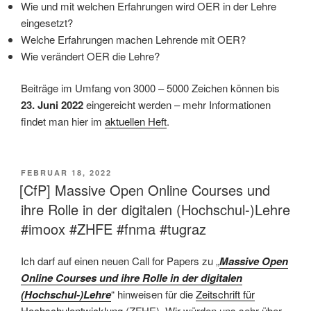
Wie und mit welchen Erfahrungen wird OER in der Lehre
eingesetzt?
Welche Erfahrungen machen Lehrende mit OER?
Wie verändert OER die Lehre?
Beiträge im Umfang von 3000 – 5000 Zeichen können bis
23. Juni 2022
eingereicht werden – mehr Informationen
findet man hier im
aktuellen Heft
.
VERÖFFENTLICHT
FEBRUAR 18, 2022
AM
[CfP] Massive Open Online Courses und
ihre Rolle in der digitalen (Hochschul-)Lehre
#imoox #ZHFE #fnma #tugraz
Ich darf auf einen neuen Call for Papers zu „
Massive Open
Online Courses und ihre Rolle in der digitalen
(Hochschul-)Lehre
“ hinweisen für die
Zeitschrift für
Hochschulentwicklung
(ZFHE). Wir würden uns sehr über