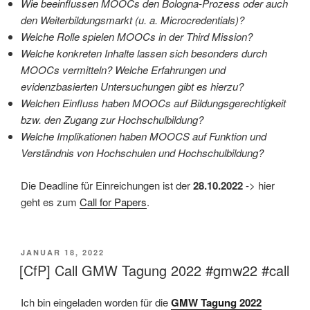
Wie beeinflussen MOOCs den Bologna-Prozess oder auch
den Weiterbildungsmarkt (u. a. Microcredentials)?
Welche Rolle spielen MOOCs in der Third Mission?
Welche konkreten Inhalte lassen sich besonders durch
MOOCs vermitteln? Welche Erfahrungen und
evidenzbasierten Untersuchungen gibt es hierzu?
Welchen Einfluss haben MOOCs auf Bildungsgerechtigkeit
bzw. den Zugang zur Hochschulbildung?
Welche Implikationen haben MOOCS auf Funktion und
Verständnis von Hochschulen und Hochschulbildung?
Die Deadline für Einreichungen ist der
28.10.2022
-> hier
geht es zum
Call for Papers
.
VERÖFFENTLICHT
JANUAR 18, 2022
AM
[CfP] Call GMW Tagung 2022 #gmw22 #call
Ich bin eingeladen worden für die
GMW Tagung 2022