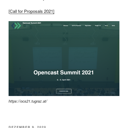
[
Call for Proposals 2021]
https://ocs21.tugraz.at/
VERÖFFENTLICHT
DEZEMBER 9, 2020