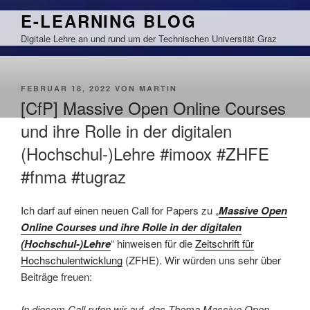
Zum
E-LEARNING BLOG
Inhalt
Digitale Lehre an und rund um der Technischen Universität Graz
springen
VERÖFFENTLICHT
FEBRUAR 18, 2022
VON
MARTIN
AM
[CfP] Massive Open Online Courses
und ihre Rolle in der digitalen
(Hochschul-)Lehre #imoox #ZHFE
#fnma #tugraz
Ich darf auf einen neuen Call for Papers zu „
Massive Open
Online Courses und ihre Rolle in der digitalen
(Hochschul-)Lehre
“ hinweisen für die
Zeitschrift für
Hochschulentwicklung
(ZFHE). Wir würden uns sehr über
Beiträge freuen:
In diesem Call rufen wir auf, das Thema Massive Open