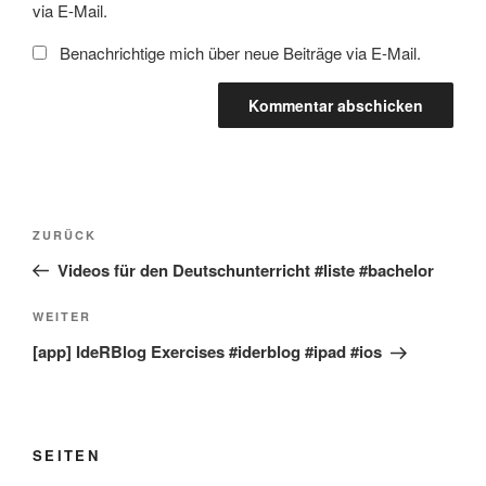
via E-Mail.
Benachrichtige mich über neue Beiträge via E-Mail.
Beitragsnavigation
Vorheriger
ZURÜCK
Beitrag
Videos für den Deutschunterricht #liste #bachelor
Nächster
WEITER
Beitrag
[app] IdeRBlog Exercises #iderblog #ipad #ios
SEITEN