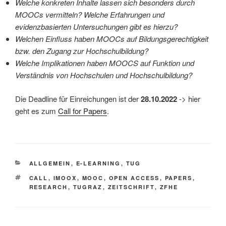
Welche konkreten Inhalte lassen sich besonders durch
MOOCs vermitteln? Welche Erfahrungen und
evidenzbasierten Untersuchungen gibt es hierzu?
Welchen Einfluss haben MOOCs auf Bildungsgerechtigkeit
bzw. den Zugang zur Hochschulbildung?
Welche Implikationen haben MOOCS auf Funktion und
Verständnis von Hochschulen und Hochschulbildung?
Die Deadline für Einreichungen ist der
28.10.2022
-> hier
geht es zum
Call for Papers
.
KATEGORIEN
ALLGEMEIN
,
E-LEARNING
,
TUG
SCHLAGWÖRTER
CALL
,
IMOOX
,
MOOC
,
OPEN ACCESS
,
PAPERS
,
RESEARCH
,
TUGRAZ
,
ZEITSCHRIFT
,
ZFHE