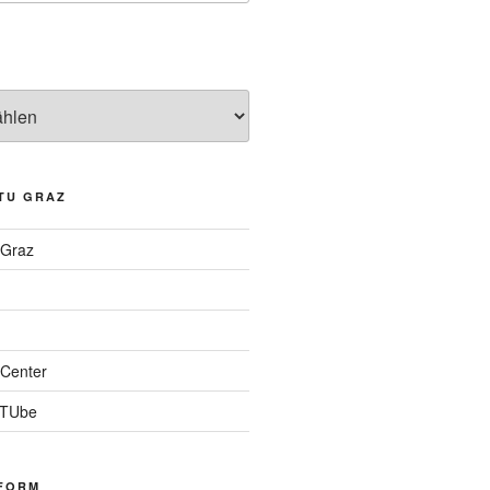
TU GRAZ
 Graz
Center
 TUbe
FORM