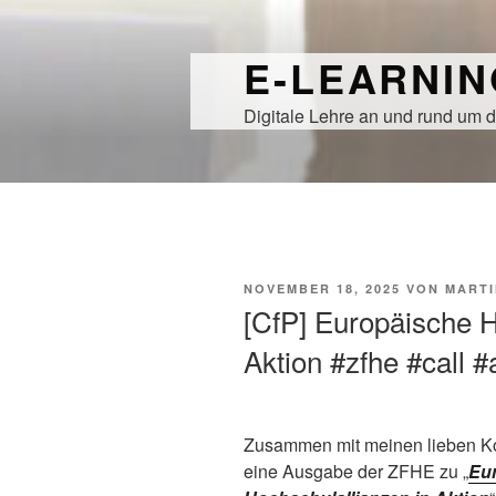
Zum
Inhalt
E-LEARNI
springen
Digitale Lehre an und rund um d
VERÖFFENTLICHT
NOVEMBER 18, 2025
VON
MARTI
AM
[CfP] Europäische H
Aktion #zfhe #call #
Zusammen mit meinen lieben Kol
eine Ausgabe der ZFHE zu „
Eu