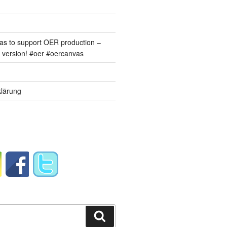
s to support OER production –
version! #oer #oercanvas
lärung
Suchen