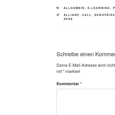
KATEGORIEN
ALLGEMEIN
,
E-LEARNING
,
SCHLAGWÖRTER
ALLIANZ
,
CALL
,
EUROPÄISC
ZFHE
Schreibe einen Komme
Deine E-Mail-Adresse wird nicht 
mit
*
markiert
Kommentar
*