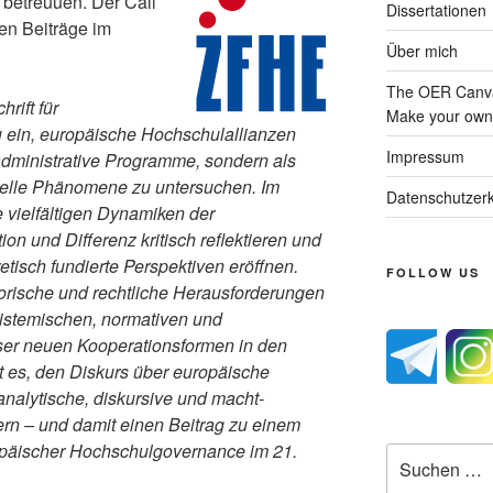
“ betreuuen. Der Call
Dissertationen
hen Beiträge im
Über mich
The OER Canva
rift für
Make your own 
 ein, europäische Hochschulallianzen
Impressum
 administrative Programme, sondern als
turelle Phänomene zu untersuchen. Im
Datenschutzerk
e vielfältigen Dynamiken der
ion und Differenz kritisch reflektieren und
etisch fundierte Perspektiven eröffnen.
FOLLOW US
torische und rechtliche Herausforderungen
pistemischen, normativen und
er neuen Kooperationsformen in den
t es, den Diskurs über europäische
alytische, diskursive und macht-
tern – und damit einen Beitrag zu einem
ropäischer Hochschulgovernance im 21.
Suche
nach: