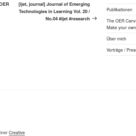
Beitrag
 OER
[ijet, journal] Journal of Emerging
Publikationen
z
Technologies in Learning Vol. 20 /
No.04 #ijet #research
The OER Canva
Make your own 
Über mich
Vorträge / Pres
einer
Creative