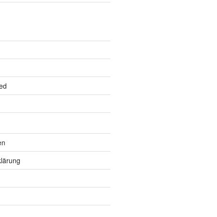
ed
en
lärung