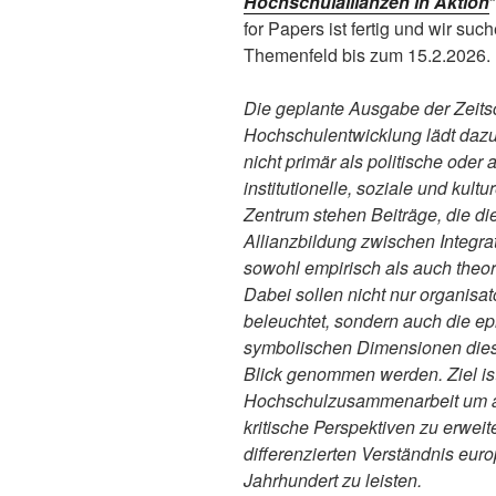
Hochschulallianzen in Aktion
for Papers ist fertig und wir suc
Themenfeld bis zum 15.2.2026.
Die geplante Ausgabe der Zeitsch
Hochschulentwicklung lädt dazu
nicht primär als politische oder
institutionelle, soziale und kul
Zentrum stehen Beiträge, die di
Allianzbildung zwischen Integrat
sowohl empirisch als auch theor
Dabei sollen nicht nur organisa
beleuchtet, sondern auch die e
symbolischen Dimensionen dies
Blick genommen werden. Ziel is
Hochschulzusammenarbeit um an
kritische Perspektiven zu erwei
differenzierten Verständnis eu
Jahrhundert zu leisten.