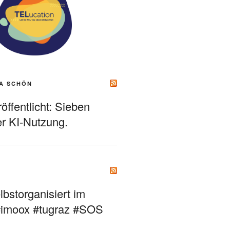
A SCHÖN
ffentlicht: Sieben
r KI-Nutzung.
bstorganisiert im
#imoox #tugraz #SOS