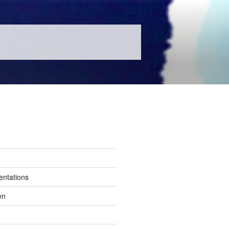
entations
en