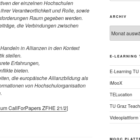
tiven der einzelnen Hochschulen
, ihrer Verantwortlichkeit und Rolle, sowie
ARCHIV
sforderungen Raum gegeben werden.
eiträge, die Verbindungen zwischen
Archiv
e Handeln in Allianzen in den Kontext
k stellen.
E-LEARNING 
nkrete Erfahrungen,
likte bieten.
E-Learning TU
iten, die europäische Allianzbildung als
iMooX
sformationen von Hochschulorganisation
.
TELucation
TU Graz Teach
zum CallForPapers ZFHE 21/2
]
Videoplattform
MOOC PLATT