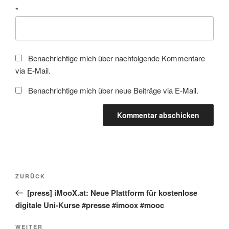
*
Benachrichtige mich über nachfolgende Kommentare
via E-Mail.
Benachrichtige mich über neue Beiträge via E-Mail.
Beitragsnavigation
Vorheriger
ZURÜCK
Beitrag
[press] iMooX.at: Neue Plattform für kostenlose
digitale Uni-Kurse #presse #imoox #mooc
Nächster
WEITER