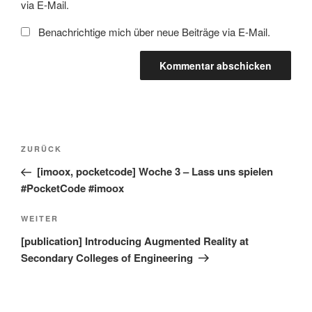
via E-Mail.
Benachrichtige mich über neue Beiträge via E-Mail.
Beitragsnavigation
Vorheriger
ZURÜCK
Beitrag
[imoox, pocketcode] Woche 3 – Lass uns spielen
#PocketCode #imoox
Nächster
WEITER
Beitrag
[publication] Introducing Augmented Reality at
Secondary Colleges of Engineering