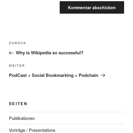
Beitragsnavigation
Vorheriger
ZURÜCK
Beitrag
Why is Wikipedia so successful?
Nächster
WEITER
Beitrag
PodCast + Social Bookmarking = Podchain
SEITEN
Publikationen
Vorträge / Presentations