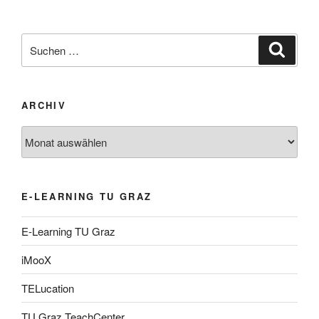
Suche
Suche
nach:
ARCHIV
Archiv
E-LEARNING TU GRAZ
E-Learning TU Graz
iMooX
TELucation
TU Graz TeachCenter