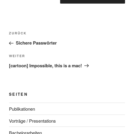
Beitragsnavigation
Vorheriger
ZURÜCK
Beitrag
Sichere Passwörter
Nächster
WEITER
Beitrag
[cartoon] Impossible, this is a mac!
SEITEN
Publikationen
Vorträge / Presentations
Bachelorarbeiten