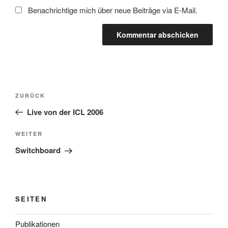
Benachrichtige mich über neue Beiträge via E-Mail.
Beitragsnavigation
Vorheriger
ZURÜCK
Beitrag
Live von der ICL 2006
Nächster
WEITER
Beitrag
Switchboard
SEITEN
Publikationen