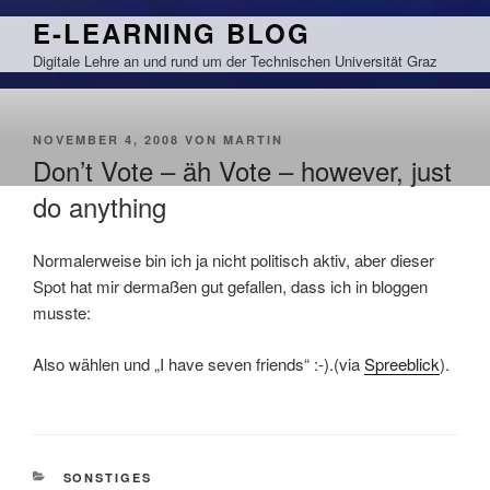
Zum
E-LEARNING BLOG
Inhalt
Digitale Lehre an und rund um der Technischen Universität Graz
springen
VERÖFFENTLICHT
NOVEMBER 4, 2008
VON
MARTIN
AM
Don’t Vote – äh Vote – however, just
do anything
Normalerweise bin ich ja nicht politisch aktiv, aber dieser
Spot hat mir dermaßen gut gefallen, dass ich in bloggen
musste:
Also wählen und „I have seven friends“ :-).(via
Spreeblick
).
KATEGORIEN
SONSTIGES