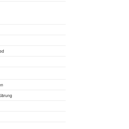
ed
en
lärung