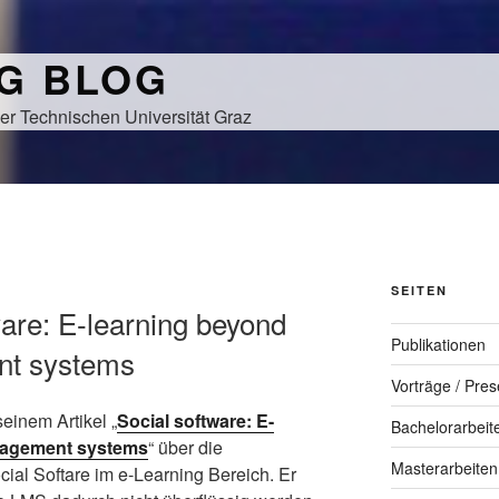
NG BLOG
er Technischen Universität Graz
SEITEN
tware: E-learning beyond
Publikationen
nt systems
Vorträge / Pres
seinem Artikel „
Social software: E-
Bachelorarbeit
nagement systems
“ über die
Masterarbeiten
cial Softare
im e-Learning Bereich. Er