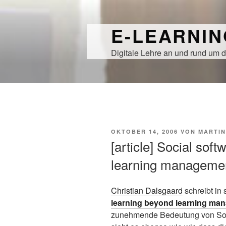
Zum
Inhalt
E-LEARNI
springen
Digitale Lehre an und rund um d
VERÖFFENTLICHT
OKTOBER 14, 2006
VON
MARTIN
AM
[article] Social sof
learning manageme
Christian Dalsgaard
schreibt in 
learning beyond learning ma
zunehmende Bedeutung von
So