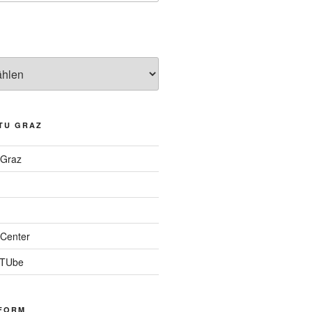
TU GRAZ
 Graz
Center
 TUbe
FORM