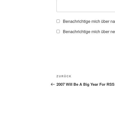
Benachrichtige mich über n
Benachrichtige mich über ne
Beitragsnavigation
Vorheriger
ZURÜCK
Beitrag
2007 Will Be A Big Year For RSS