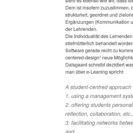
sieht es ebenso wie wir, dass d
Dem ist insofern zuzustimmen, 
strukturiert, geordnet und zielor
Ergänzungen (Kommunikation usw
der Lehrenden.
Die Individualiät des Lernenden
stiefmütterlich behandelt worde
Software gerade recht zu komme
centered-design“ neue Möglichk
Dalsgaard schreibt dezidiert wa
man über e-Leaning spricht:
A student-centred approach t
1. using a management syste
2. offering students personal
reflection, collaboration, etc.
3. facilitating networks bet
and