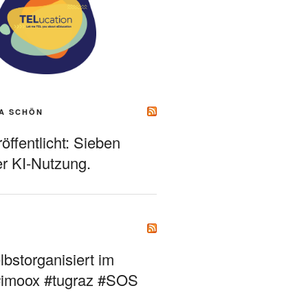
A SCHÖN
ffentlicht: Sieben
r KI-Nutzung.
bstorganisiert im
#imoox #tugraz #SOS