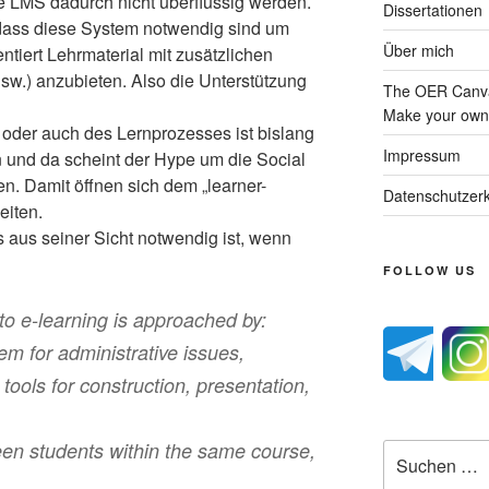
ie LMS dadurch nicht überflüssig werden.
Dissertationen
dass diese System notwendig sind um
Über mich
ientiert Lehrmaterial mit zusätzlichen
.) anzubieten. Also die Unterstützung
The OER Canva
Make your own 
 oder auch des Lernprozesses ist bislang
Impressum
n und da scheint der Hype um die Social
n. Damit öffnen sich dem „learner-
Datenschutzerk
eiten.
s aus seiner Sicht notwendig ist, wenn
FOLLOW US
o e-learning is approached by:
m for administrative issues,
 tools for construction, presentation,
,
ween students within the same course,
Suche
nach: