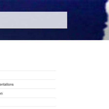
entations
en