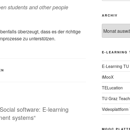
ween students and other people
ARCHIV
Archiv
ebenfalls überzeugt, dass es der richtige
nprozesse zu unterstützen.
E-LEARNING 
E-Learning TU
EN
iMooX
TELucation
TU Graz Teach
 Social software: E-learning
Videoplattform
ment systems“
MOOC PLATT