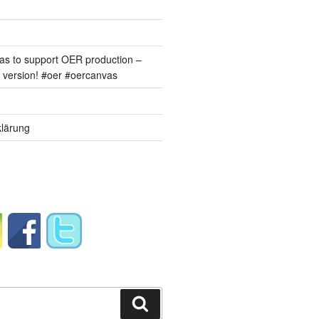
s to support OER production –
version! #oer #oercanvas
lärung
Suchen