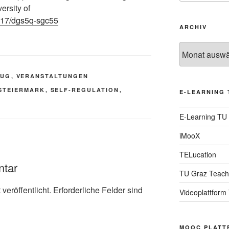
ersity of
3217/dgs5q-sgc55
ARCHIV
Archiv
TUG
,
VERANSTALTUNGEN
STEIERMARK
,
SELF-REGULATION
,
E-LEARNING 
E-Learning TU
iMooX
TELucation
ntar
TU Graz Teach
veröffentlicht.
Erforderliche Felder sind
Videoplattform
MOOC PLATT