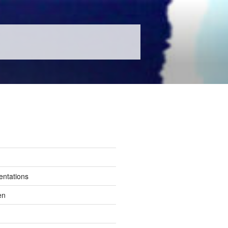
entations
en