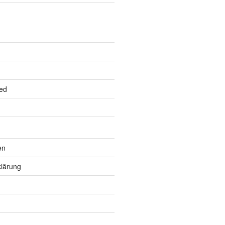
ed
en
lärung