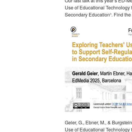
Our last talk at this year’s ED-
Use of Educational Technology 
Secondary Education“. Find the 
Geier, G., Ebner, M., & Burgstei
Use of Educational Technology 