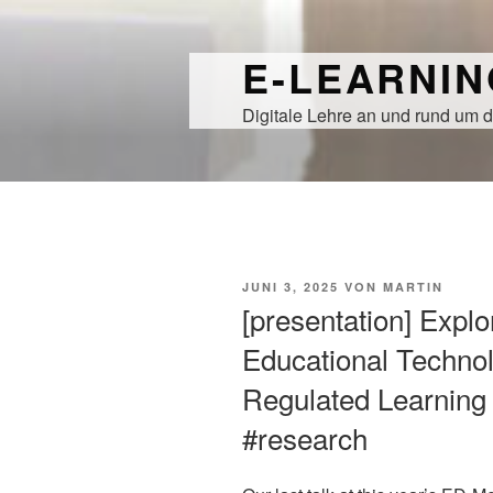
Zum
Inhalt
E-LEARNI
springen
Digitale Lehre an und rund um d
VERÖFFENTLICHT
JUNI 3, 2025
VON
MARTIN
AM
[presentation] Explo
Educational Technol
Regulated Learning
#research