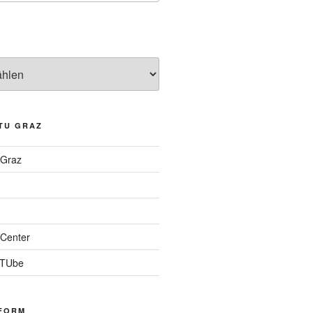
TU GRAZ
 Graz
Center
 TUbe
FORM