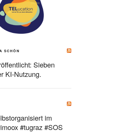
A SCHÖN
ffentlicht: Sieben
r KI-Nutzung.
bstorganisiert im
#imoox #tugraz #SOS