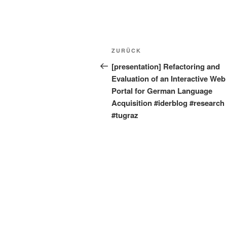
Beitragsnavigation
Vorheriger
ZURÜCK
Beitrag
[presentation] Refactoring and
Evaluation of an Interactive Web
Portal for German Language
Acquisition #iderblog #research
#tugraz