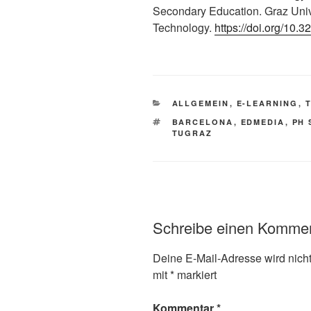
Secondary Education. Graz Univ
Technology.
https://doi.org/10.
KATEGORIEN
ALLGEMEIN
,
E-LEARNING
,
SCHLAGWÖRTER
BARCELONA
,
EDMEDIA
,
PH 
TUGRAZ
Schreibe einen Komme
Deine E-Mail-Adresse wird nicht 
mit
*
markiert
Kommentar
*