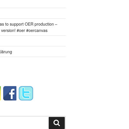
s to support OER production –
version! #oer #oercanvas
lärung
Suchen