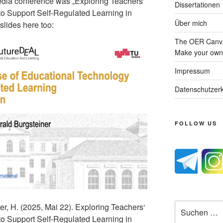
Media conference was „Exploring Teachers‘
Dissertationen
to Support Self-Regulated Learning in
Über mich
slides here too:
The OER Canva
Make your own 
Impressum
Datenschutzerk
FOLLOW US
Suche
ner, H. (2025, Mai 22). Exploring Teachers‘
nach:
to Support Self-Regulated Learning in