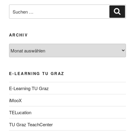
Suche
Suche
nach:
ARCHIV
Archiv
E-LEARNING TU GRAZ
E-Learning TU Graz
iMooX
TELucation
TU Graz TeachCenter