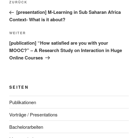
Vorheriger
ZURÜCK
Beitrag
[presentation] M-Learning in Sub Saharan Africa
Context- What is it about?
Nächster
WEITER
Beitrag
[publication] “How satisfied are you with your
MOOC?” – A Research Study on Interaction in Huge
Online Courses
SEITEN
Publikationen
Vorträge / Presentations
Bachelorarbeiten