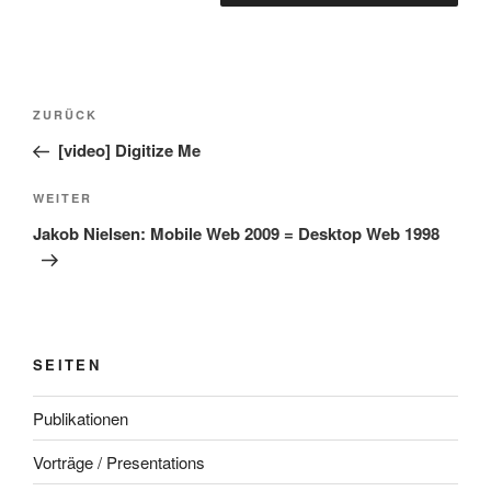
Beitragsnavigation
Vorheriger
ZURÜCK
Beitrag
[video] Digitize Me
Nächster
WEITER
Beitrag
Jakob Nielsen: Mobile Web 2009 = Desktop Web 1998
SEITEN
Publikationen
Vorträge / Presentations