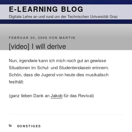
Zum
E-LEARNING BLOG
Inhalt
Digitale Lehre an und rund um der Technischen Universität Graz
springen
VERÖFFENTLICHT
FEBRUAR 20, 2009
VON
MARTIN
AM
[video] I will derive
Nun, irgendwie kann ich mich noch gut an gewisse
Situationen im Schul- und Studentendasein erinnern.
Schön, dass die Jugend von heute dies musikalisch
festhält:
(ganz lieben Dank an
Jakob
für das Revival)
KATEGORIEN
SONSTIGES