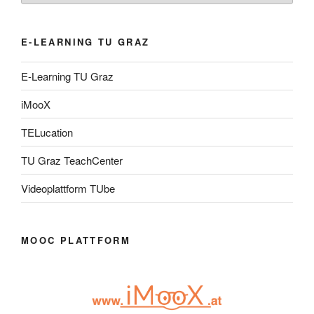
E-LEARNING TU GRAZ
E-Learning TU Graz
iMooX
TELucation
TU Graz TeachCenter
Videoplattform TUbe
MOOC PLATTFORM