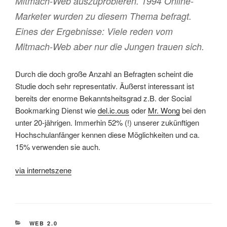
Mitmach-Web auszuprobieren. 1994 Online-
Marketer wurden zu diesem Thema befragt.
Eines der Ergebnisse: Viele reden vom
Mitmach-Web aber nur die Jungen trauen sich.
Durch die doch große Anzahl an Befragten scheint die
Studie doch sehr representativ. Äußerst interessant ist
bereits der enorme Bekanntsheitsgrad z.B. der
Social
Bookmarking
Dienst wie
del.ic.ous
oder
Mr. Wong
bei den
unter 20-jährigen. Immerhin 52% (!) unserer zukünftigen
Hochschulanfänger kennen diese Möglichkeiten und ca.
15% verwenden sie auch.
via internetszene
KATEGORIEN
WEB 2.0