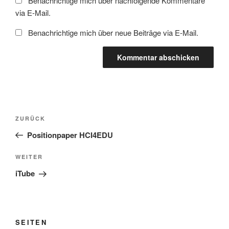
Benachrichtige mich über nachfolgende Kommentare
via E-Mail.
Benachrichtige mich über neue Beiträge via E-Mail.
Beitragsnavigation
Vorheriger
ZURÜCK
Beitrag
Positionpaper HCI4EDU
Nächster
WEITER
Beitrag
iTube
SEITEN