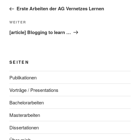
Beitrag
Erste Arbeiten der AG Vernetzes Lernen
Nächster
WEITER
Beitrag
[article] Blogging to learn …
SEITEN
Publikationen
Vorträge / Presentations
Bachelorarbeiten
Masterarbeiten
Dissertationen
Über mich