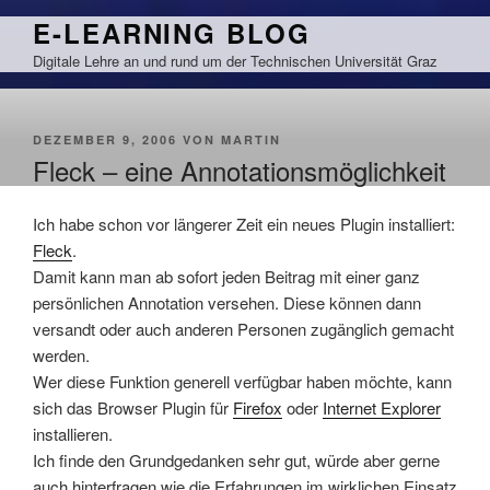
Zum
E-LEARNING BLOG
Inhalt
Digitale Lehre an und rund um der Technischen Universität Graz
springen
VERÖFFENTLICHT
DEZEMBER 9, 2006
VON
MARTIN
AM
Fleck – eine Annotationsmöglichkeit
Ich habe schon vor längerer Zeit ein neues Plugin installiert:
Fleck
.
Damit kann man ab sofort jeden Beitrag mit einer ganz
persönlichen Annotation versehen. Diese können dann
versandt oder auch anderen Personen zugänglich gemacht
werden.
Wer diese Funktion generell verfügbar haben möchte, kann
sich das Browser Plugin für
Firefox
oder
Internet Explorer
installieren.
Ich finde den Grundgedanken sehr gut, würde aber gerne
auch hinterfragen wie die Erfahrungen im wirklichen Einsatz