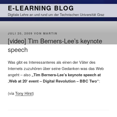
Zum
E-LEARNING BLOG
Inhalt
Digitale Lehre an und rund um der Technischen Universität Graz
springen
VERÖFFENTLICHT
JULI 20, 2009
VON
MARTIN
AM
[video] Tim Berners-Lee’s keynote
speech
Was gibt es Interessanteres als einen der Väter des
Internets zuzuhören über seine Gedanken was das Web
angeht – also
„Tim Berners-Lee’s keynote speech at
‚Web at 20‘ event – Digital Revolution – BBC Two“
:
(via
Tony Hirst
)