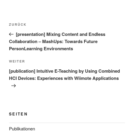
Beitragsnavigation
Vorheriger
ZURÜCK
Beitrag
[presentation] Mixing Content and Endless
Collaboration – MashUps: Towards Future
PersonLearning Environments
Nächster
WEITER
Beitrag
[publication] Intuitive E-Teaching by Using Combined
HCI Devices: Experiences with Wiimote Applications
SEITEN
Publikationen