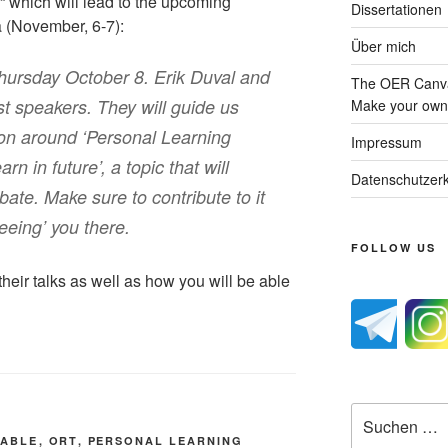
“ which will lead to the upcoming
Dissertationen
a (November, 6-7):
Über mich
 Thursday October 8. Erik Duval and
The OER Canva
t speakers. They will guide us
Make your own 
ion around ‘Personal Learning
Impressum
 in future’, a topic that will
Datenschutzerk
bate. Make sure to contribute to it
eeing’ you there.
FOLLOW US
heir talks as well as how you will be able
Suche
nach:
TABLE
,
ORT
,
PERSONAL LEARNING