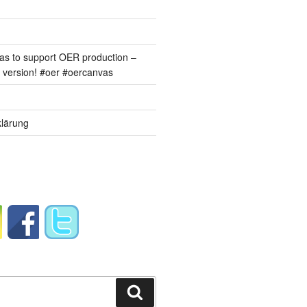
s to support OER production –
version! #oer #oercanvas
lärung
Suchen