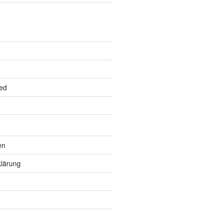
ed
en
lärung