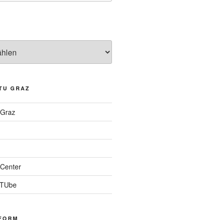
TU GRAZ
 Graz
Center
 TUbe
FORM