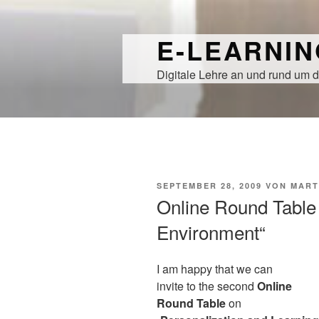
Zum
Inhalt
E-LEARNI
springen
Digitale Lehre an und rund um d
VERÖFFENTLICHT
SEPTEMBER 28, 2009
VON
MART
AM
Online Round Table
Environment“
I am happy that we can
invite to the second
Online
Round Table
on