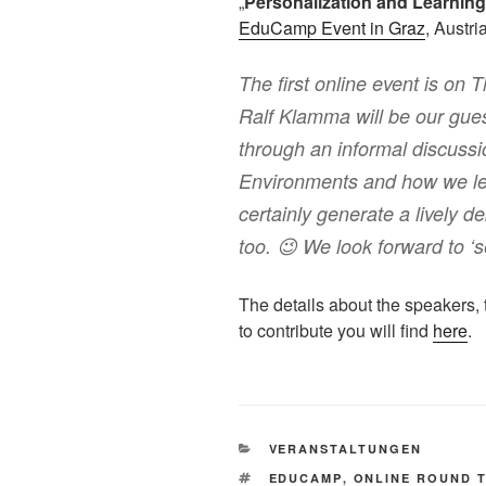
„
Personalization and Learning
EduCamp Event in Graz
, Austri
The first online event is on
Ralf Klamma will be our gues
through an informal discuss
Environments and how we learn
certainly generate a lively de
too. 😉 We look forward to ‘s
The details about the speakers, t
to contribute you will find
here
.
KATEGORIEN
VERANSTALTUNGEN
SCHLAGWÖRTER
EDUCAMP
,
ONLINE ROUND 