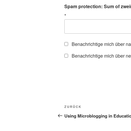
Spam protection: Sum of zwei(
*
Benachrichtige mich über n
Benachrichtige mich über ne
Beitragsnavigation
Vorheriger
ZURÜCK
Beitrag
Using Microblogging in Educati