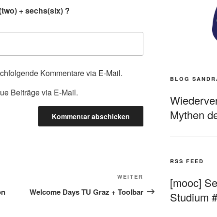
two) + sechs(six) ?
achfolgende Kommentare via E-Mail.
BLOG SANDR
ue Beiträge via E-Mail.
Wiederverö
Mythen de
RSS FEED
Nächster
WEITER
[mooc] Sel
Beitrag
on
Welcome Days TU Graz + Toolbar
Studium 