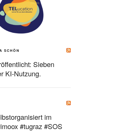
A SCHÖN
ffentlicht: Sieben
r KI-Nutzung.
bstorganisiert im
#imoox #tugraz #SOS