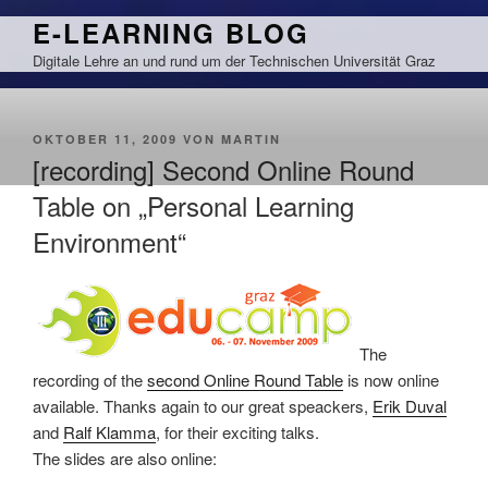
Zum
E-LEARNING BLOG
Inhalt
Digitale Lehre an und rund um der Technischen Universität Graz
springen
VERÖFFENTLICHT
OKTOBER 11, 2009
VON
MARTIN
AM
[recording] Second Online Round
Table on „Personal Learning
Environment“
The
recording of the
second Online Round Table
is now online
available. Thanks again to our great speackers,
Erik Duval
and
Ralf Klamma
, for their exciting talks.
The slides are also online: