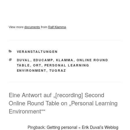
View more
documents
from
Ralf Klamma
.
KATEGORIEN
VERANSTALTUNGEN
SCHLAGWÖRTER
DUVAL
,
EDUCAMP
,
KLAMMA
,
ONLINE ROUND
TABLE
,
ORT
,
PERSONAL LEARNING
ENVIRONMENT
,
TUGRAZ
Eine Antwort auf „[recording] Second
Online Round Table on „Personal Learning
Environment““
Pingback:
Getting personal « Erik Duval’s Weblog