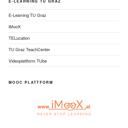
E-LEARNING TU GRAZ
E-Learning TU Graz
iMooX
TELucation
TU Graz TeachCenter
Videoplattform TUbe
MOOC PLATTFORM