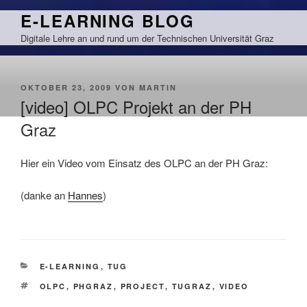
Zum
E-LEARNING BLOG
Inhalt
Digitale Lehre an und rund um der Technischen Universität Graz
springen
VERÖFFENTLICHT
OKTOBER 23, 2009
VON
MARTIN
AM
[video] OLPC Projekt an der PH
Graz
Hier ein Video vom Einsatz des OLPC an der PH Graz:
(danke an
Hannes
)
KATEGORIEN
E-LEARNING
,
TUG
SCHLAGWÖRTER
OLPC
,
PHGRAZ
,
PROJECT
,
TUGRAZ
,
VIDEO