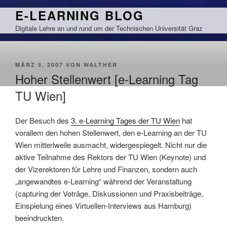
Zum
E-LEARNING BLOG
Inhalt
Digitale Lehre an und rund um der Technischen Universität Graz
springen
VERÖFFENTLICHT
MÄRZ 5, 2007
VON
WALTHER
AM
Hoher Stellenwert [e-Learning Tag
TU Wien]
Der Besuch des
3. e-Learning Tages der TU Wien
hat
vorallem den hohen Stellenwert, den e-Learning an der TU
Wien mitterlweile ausmacht, widergespiegelt. Nicht nur die
aktive Teilnahme des Rektors der TU Wien (Keynote) und
der Vizerektoren für Lehre und Finanzen, sondern auch
„angewandtes e-Learning“ während der Veranstaltung
(capturing der Voträge, Diskussionen und Praxisbeiträge,
Einspielung eines Virtuellen-Interviews aus Hamburg)
beeindruckten.