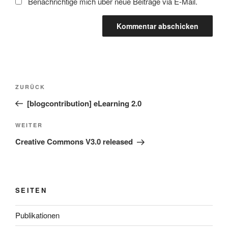
Benachrichtige mich über neue Beiträge via E-Mail.
Beitragsnavigation
Vorheriger
ZURÜCK
Beitrag
[blogcontribution] eLearning 2.0
Nächster
WEITER
Beitrag
Creative Commons V3.0 released
SEITEN
Publikationen