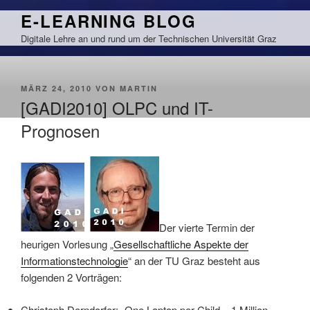
Zum
E-LEARNING BLOG
Inhalt
Digitale Lehre an und rund um der Technischen Universität Graz
springen
VERÖFFENTLICHT
MÄRZ 24, 2010
VON
MARTIN
AM
[GADI2010] OLPC und IT-
Prognosen
Der vierte Termin der
heurigen Vorlesung „
Gesellschaftliche Aspekte der
Informationstechnologie
“ an der TU Graz besteht aus
folgenden 2 Vorträgen:
Christoph Derndorfer: „One Laptop per Child – 1 Million