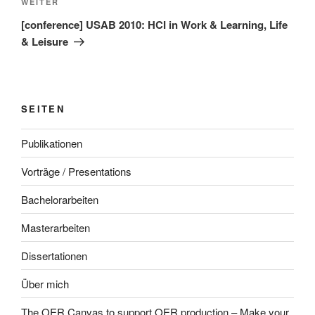
Nächster
WEITER
Beitrag
[conference] USAB 2010: HCI in Work & Learning, Life
& Leisure
SEITEN
Publikationen
Vorträge / Presentations
Bachelorarbeiten
Masterarbeiten
Dissertationen
Über mich
The OER Canvas to support OER production – Make your