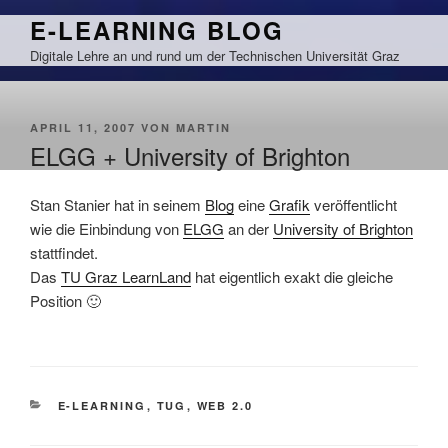
Zum
E-LEARNING BLOG
Inhalt
Digitale Lehre an und rund um der Technischen Universität Graz
springen
VERÖFFENTLICHT
APRIL 11, 2007
VON
MARTIN
AM
ELGG + University of Brighton
Stan Stanier hat in seinem
Blog
eine
Grafik
veröffentlicht
wie die Einbindung von
ELGG
an der
University of Brighton
stattfindet.
Das
TU Graz LearnLand
hat eigentlich exakt die gleiche
Position 🙂
KATEGORIEN
E-LEARNING
,
TUG
,
WEB 2.0