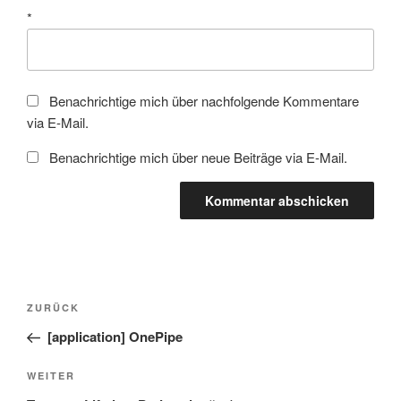
*
Benachrichtige mich über nachfolgende Kommentare
via E-Mail.
Benachrichtige mich über neue Beiträge via E-Mail.
Beitragsnavigation
Vorheriger
ZURÜCK
Beitrag
[application] OnePipe
Nächster
WEITER
Beitrag