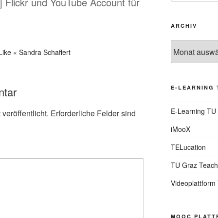
e] Flickr und YouTube Account für
ARCHIV
Archiv
Like « Sandra Schaffert
E-LEARNING 
ntar
E-Learning TU
veröffentlicht.
Erforderliche Felder sind
iMooX
TELucation
TU Graz Teach
Videoplattform
MOOC PLATT