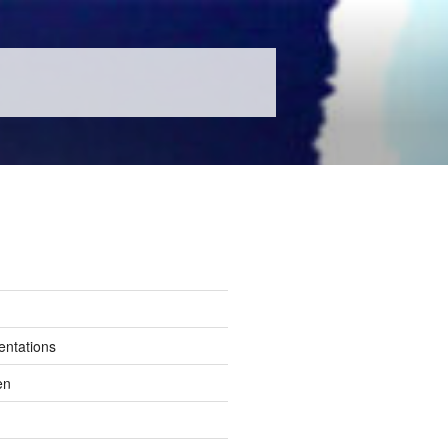
entations
en