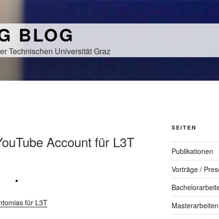
NG BLOG
er Technischen Universität Graz
SEITEN
d YouTube Account für L3T
Publikationen
Vorträge / Pres
Bachelorarbeit
tomias für L3T
Masterarbeiten