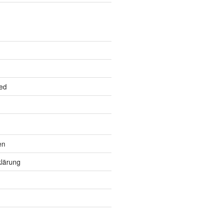
ed
en
lärung