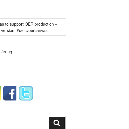
s to support OER production –
version! #oer #oercanvas
lärung
Suchen