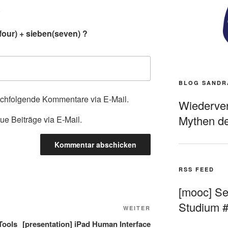
.
four) + sieben(seven) ?
BLOG SANDR
achfolgende Kommentare via E-Mail.
Wiederverö
Mythen de
ue Beiträge via E-Mail.
RSS FEED
[mooc] Sel
Studium 
Nächster
WEITER
Beitrag
Tools
[presentation] iPad Human Interface