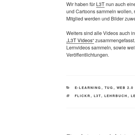
Wir haben für
L3T
nun auch ein
und Cartoons sammeln wollen, r
Mitglied werden und Bilder zuw
Weiters sind alle Videos auch i
„L3T Videos“
zusammengefasst. 
Lernvideos sammeln, sowie weit
Veröffentlichtungen.
KATEGORIEN
E-LEARNING
,
TUG
,
WEB 2.0
SCHLAGWÖRTER
FLICKR
,
L3T
,
LEHRBUCH
,
L