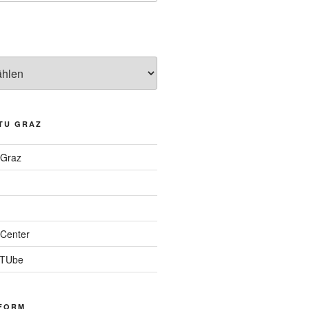
TU GRAZ
 Graz
Center
 TUbe
FORM