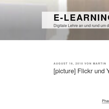
Zum
Inhalt
E-LEARNI
springen
Digitale Lehre an und rund um d
VERÖFFENTLICHT
AUGUST 16, 2010
VON
MARTIN
AM
[picture] Flickr un
Phan