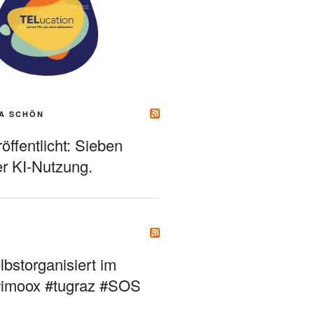
A SCHÖN
ffentlicht: Sieben
r KI-Nutzung.
bstorganisiert im
#imoox #tugraz #SOS