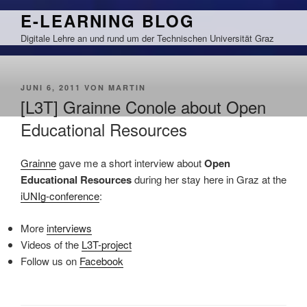
Zum
E-LEARNING BLOG
Inhalt
Digitale Lehre an und rund um der Technischen Universität Graz
springen
VERÖFFENTLICHT
JUNI 6, 2011
VON
MARTIN
AM
[L3T] Grainne Conole about Open
Educational Resources
Grainne
gave me a short interview about
Open
Educational Resources
during her stay here in Graz at the
iUNIg-conference
:
More
interviews
Videos of the
L3T-project
Follow us on
Facebook