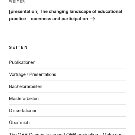
Nächster
WEITER
Beitrag
[presentation] The changing landscape of educational
practice – openness and participation
SEITEN
Publikationen
Vorträge / Presentations
Bachelorarbeiten
Masterarbeiten
Dissertationen
Über mich
The OER Canvas to support OER production – Make your