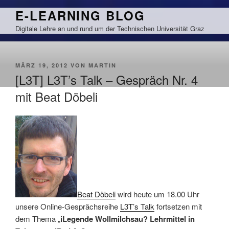
Zum
E-LEARNING BLOG
Inhalt
Digitale Lehre an und rund um der Technischen Universität Graz
springen
VERÖFFENTLICHT
MÄRZ 19, 2012
VON
MARTIN
AM
[L3T] L3T’s Talk – Gespräch Nr. 4
mit Beat Döbeli
Beat Döbeli
wird heute um 18.00 Uhr
unsere Online-Gesprächsreihe
L3T’s Talk
fortsetzen mit
dem Thema „
iLegende Wollmilchsau? Lehrmittel in