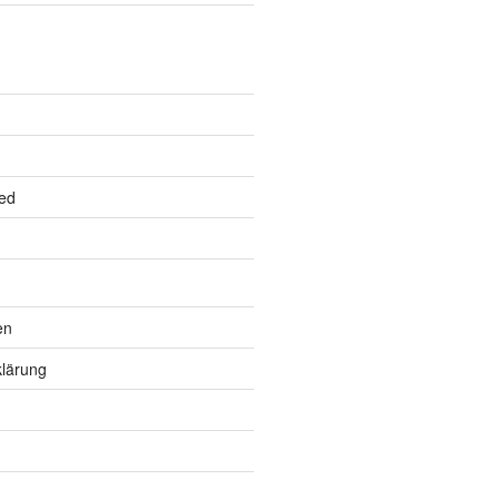
ed
en
lärung