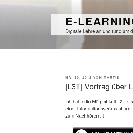
Zum
Inhalt
E-LEARNI
springen
Digitale Lehre an und rund um d
VERÖFFENTLICHT
MAI 23, 2012
VON
MARTIN
AM
[L3T] Vortrag über 
Ich hatte die Möglichkeit
L3T
als
einer Informationsveranstaltung 
zum Nachhören :-):