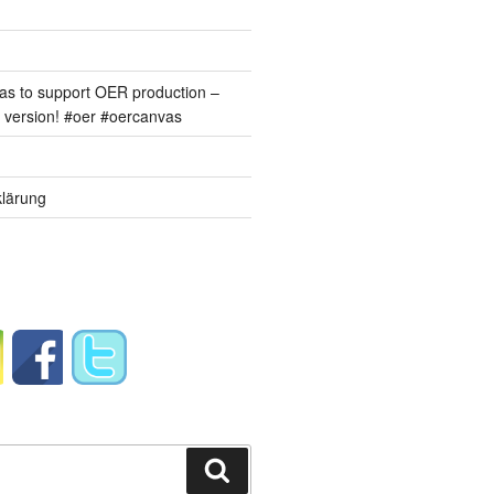
s to support OER production –
version! #oer #oercanvas
lärung
Suchen