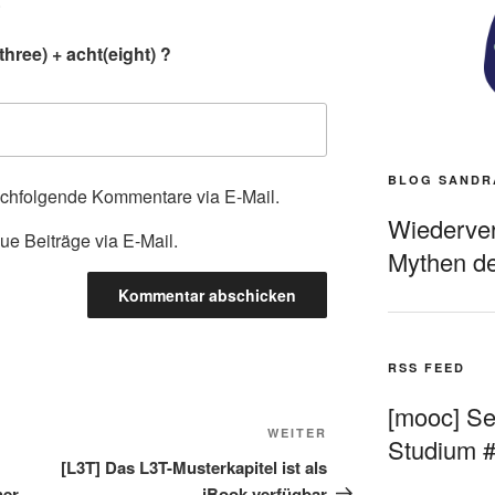
.
hree) + acht(eight) ?
BLOG SANDR
achfolgende Kommentare via E-Mail.
Wiederverö
ue Beiträge via E-Mail.
Mythen de
RSS FEED
[mooc] Sel
Nächster
WEITER
Studium 
Beitrag
[L3T] Das L3T-Musterkapitel ist als
her
iBook verfügbar