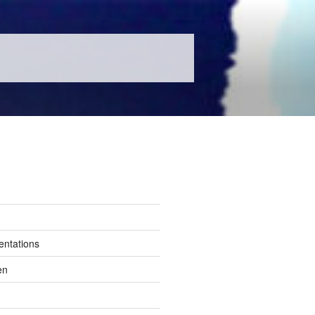
entations
en