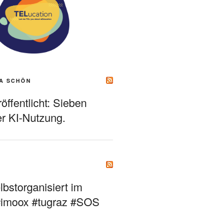
A SCHÖN
ffentlicht: Sieben
r KI-Nutzung.
bstorganisiert im
#imoox #tugraz #SOS