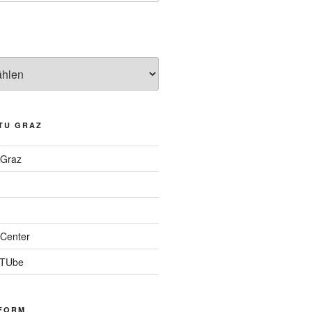
TU GRAZ
 Graz
Center
 TUbe
FORM