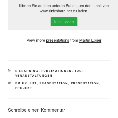
Klicken Sie auf den unteren Button, um den Inhalt von
www.slideshare.net zu laden.
Inhalt laden
View more
presentations
from
Martin Ebner
KATEGORIEN
E-LEARNING
,
PUBLIKATIONEN
,
TUG
,
VERANSTALTUNGEN
SCHLAGWÖRTER
BM:UK
,
L3T
,
PRÄSENTATION
,
PRESENTATION
,
PROJEKT
Schreibe einen Kommentar