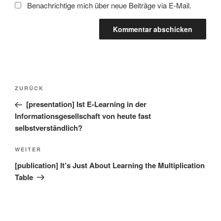
Benachrichtige mich über neue Beiträge via E-Mail.
Beitragsnavigation
Vorheriger
ZURÜCK
Beitrag
[presentation] Ist E-Learning in der
Informationsgesellschaft von heute fast
selbstverständlich?
Nächster
WEITER
Beitrag
[publication] It’s Just About Learning the Multiplication
Table