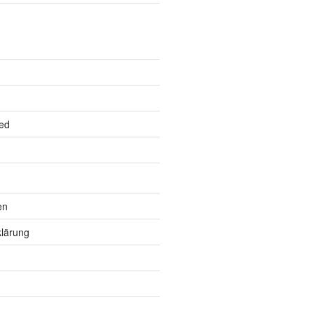
ed
en
lärung