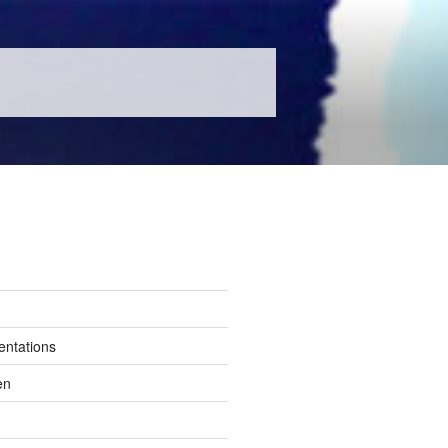
entations
en