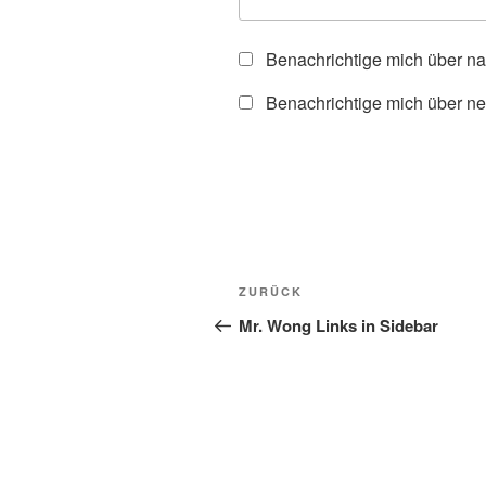
Benachrichtige mich über n
Benachrichtige mich über ne
Beitragsnavigation
Vorheriger
ZURÜCK
Beitrag
Mr. Wong Links in Sidebar