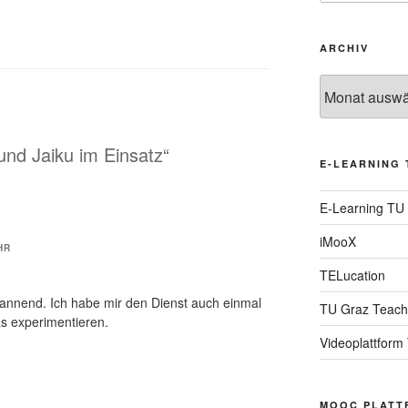
ARCHIV
Archiv
 und Jaiku im Einsatz“
E-LEARNING 
E-Learning TU
iMooX
HR
TELucation
pannend. Ich habe mir den Dienst auch einmal
TU Graz Teach
s experimentieren.
Videoplattform
MOOC PLATT