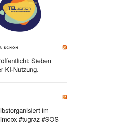
A SCHÖN
ffentlicht: Sieben
r KI-Nutzung.
bstorganisiert im
#imoox #tugraz #SOS