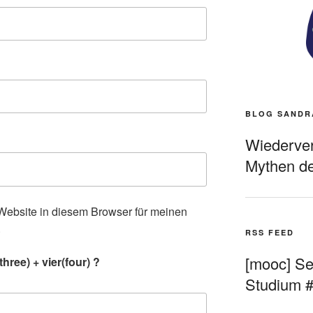
BLOG SANDR
Wiederverö
Mythen de
ebsite in diesem Browser für meinen
.
RSS FEED
[mooc] Sel
hree) + vier(four) ?
Studium 