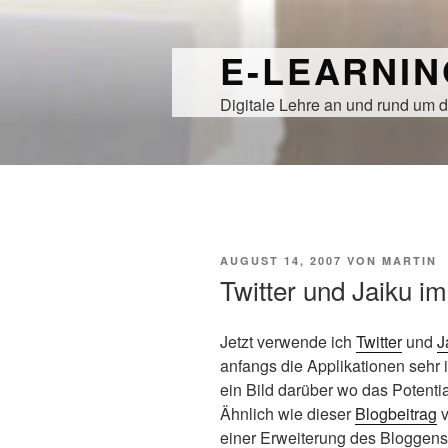
Zum
Inhalt
E-LEARNI
springen
Digitale Lehre an und rund um d
VERÖFFENTLICHT
AUGUST 14, 2007
VON
MARTIN
AM
Twitter und Jaiku im
Jetzt verwende ich
Twitter
und
J
anfangs die Applikationen sehr
ein Bild darüber wo das Potential
Ähnlich wie dieser
Blogbeitrag
einer Erweiterung des Bloggens.