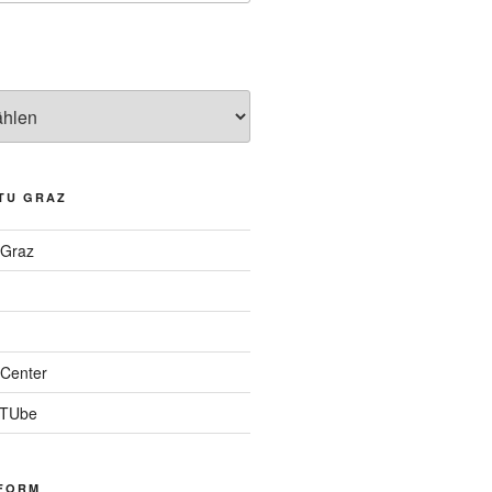
TU GRAZ
 Graz
Center
 TUbe
FORM