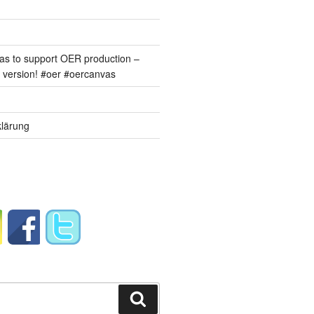
s to support OER production –
version! #oer #oercanvas
lärung
Suchen