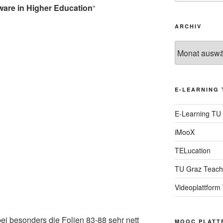
ware in Higher Education
“
ARCHIV
Archiv
E-LEARNING 
E-Learning TU
iMooX
TELucation
TU Graz Teach
Videoplattform
ei besonders die Folien 83-88 sehr nett
MOOC PLATT