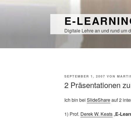
Zum
Inhalt
E-LEARNI
springen
Digitale Lehre an und rund um d
VERÖFFENTLICHT
SEPTEMBER 1, 2007
VON
MARTI
AM
2 Präsentationen zu
Ich bin bei
SlideShare
auf 2 int
1) Prof.
Derek W. Keats
„
E-Lear