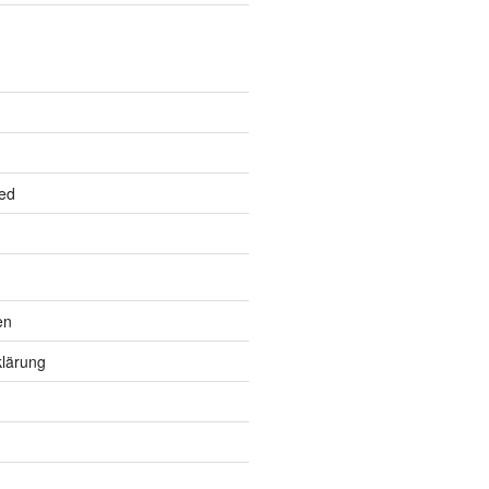
ed
en
lärung