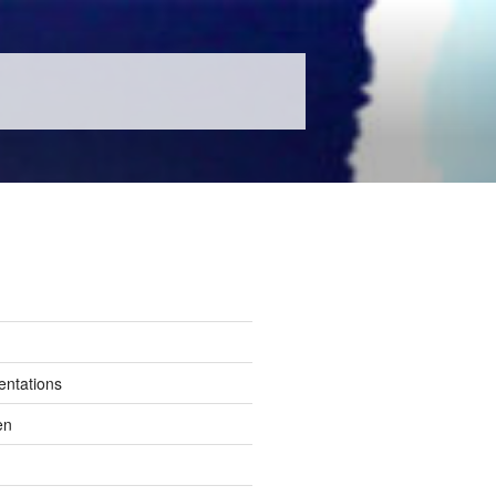
entations
en