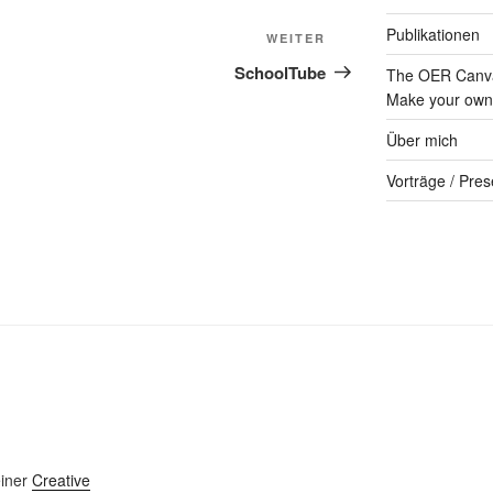
Publikationen
Nächster
WEITER
Beitrag
SchoolTube
The OER Canva
Make your own 
Über mich
Vorträge / Pres
einer
Creative