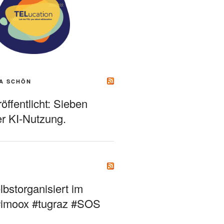
A SCHÖN
ffentlicht: Sieben
r KI-Nutzung.
bstorganisiert im
#imoox #tugraz #SOS