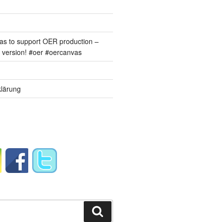
s to support OER production –
version! #oer #oercanvas
lärung
Suchen