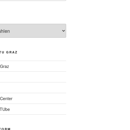
TU GRAZ
 Graz
Center
 TUbe
FORM