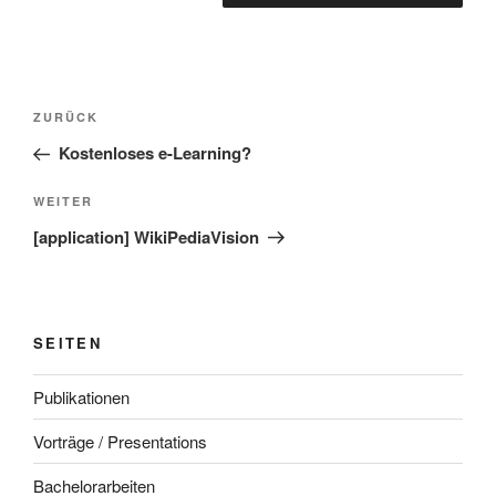
Beitragsnavigation
Vorheriger
ZURÜCK
Beitrag
Kostenloses e-Learning?
Nächster
WEITER
Beitrag
[application] WikiPediaVision
SEITEN
Publikationen
Vorträge / Presentations
Bachelorarbeiten