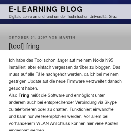
Zum
E-LEARNING BLOG
Inhalt
Digitale Lehre an und rund um der Technischen Universität Graz
springen
VERÖFFENTLICHT
OKTOBER 31, 2007
VON
MARTIN
AM
[tool] fring
Ich habe das Tool schon länger auf meinem Nokia N95
installiert, aber einfach vergessen darüber zu bloggen. Das
muss auf alle Fälle nachgeholt werden, da ich bei meinem
gestrigen Update auf die neue Firmware verzweifelt danach
gesucht haben.
Also
Fring
heißt die Software und ermöglicht unter
anderem auch bei entsprechender Verbindung via Skype
zu telefonieren oder zu chatten. Funktioniert einwandfrei
und kann nur weiterempfohlen werden. Vor allem bei
vorhandenem WLAN Anschluss können hier viele Kosten
eingespart werden.