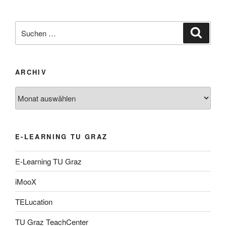
Suche
Suche
nach:
ARCHIV
Archiv
E-LEARNING TU GRAZ
E-Learning TU Graz
iMooX
TELucation
TU Graz TeachCenter