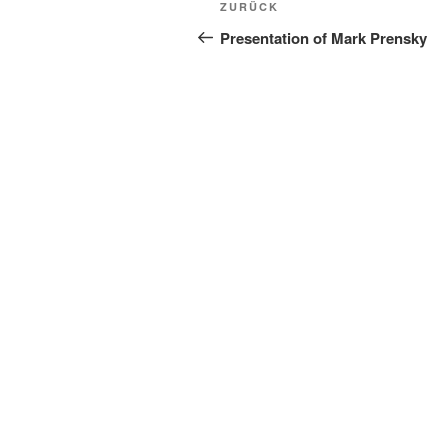
Vorheriger
ZURÜCK
Beitrag
Presentation of Mark Prensky