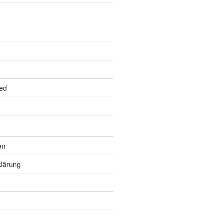
ed
en
lärung