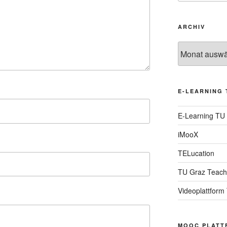
ARCHIV
Archiv
E-LEARNING 
E-Learning TU
iMooX
TELucation
TU Graz Teach
Videoplattform
MOOC PLATT