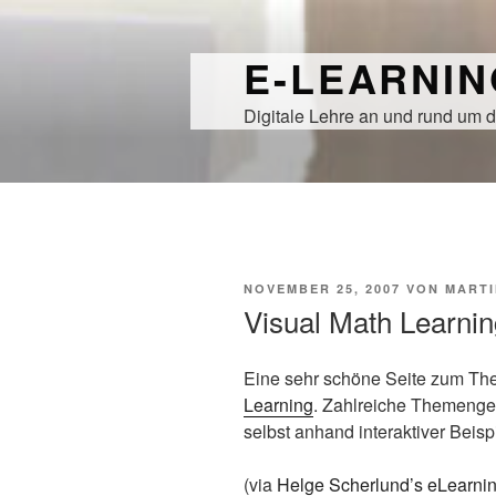
Zum
Inhalt
E-LEARNI
springen
Digitale Lehre an und rund um d
VERÖFFENTLICHT
NOVEMBER 25, 2007
VON
MARTI
AM
Visual Math Learnin
Eine sehr schöne Seite zum Th
Learning
. Zahlreiche Themenge
selbst anhand interaktiver Beis
(via
Helge Scherlund’s eLearni