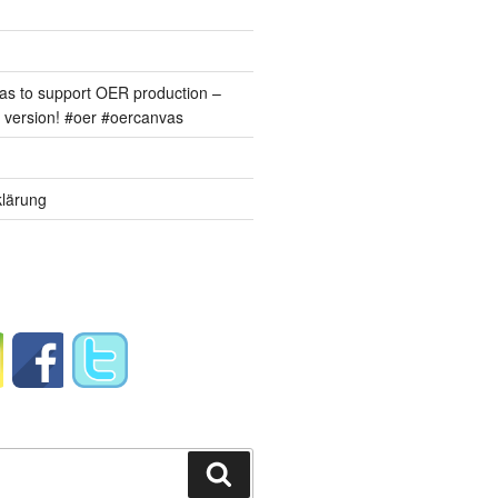
s to support OER production –
version! #oer #oercanvas
lärung
Suchen