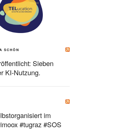
A SCHÖN
ffentlicht: Sieben
r KI-Nutzung.
bstorganisiert im
#imoox #tugraz #SOS