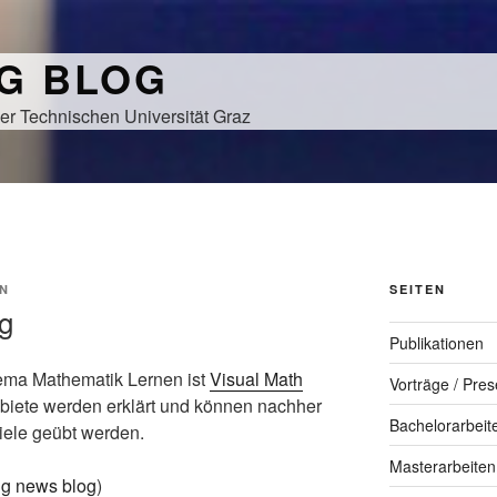
NG BLOG
er Technischen Universität Graz
N
SEITEN
g
Publikationen
ema Mathematik Lernen ist
Visual Math
Vorträge / Pres
biete werden erklärt und können nachher
Bachelorarbeit
piele geübt werden.
Masterarbeiten
ng news blog
)