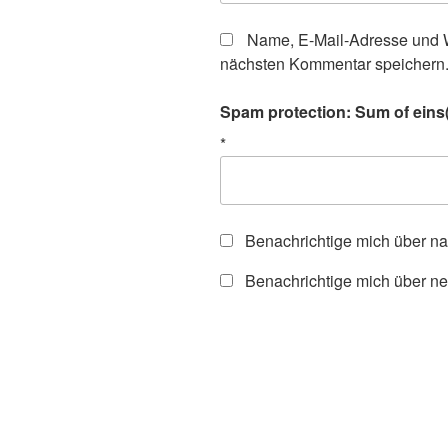
Name, E-Mail-Adresse und W
nächsten Kommentar speichern
Spam protection: Sum of eins(
*
Benachrichtige mich über n
Benachrichtige mich über ne
Beitragsnavigation