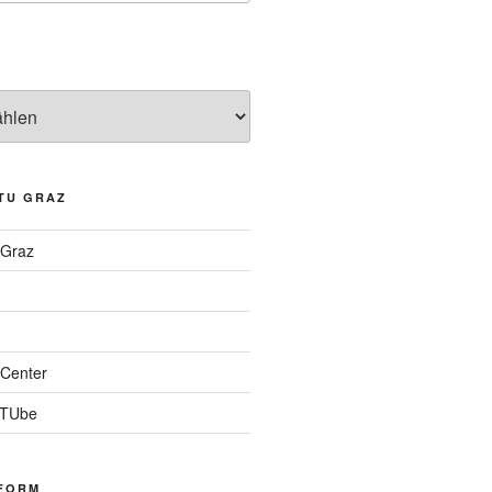
TU GRAZ
 Graz
Center
 TUbe
FORM