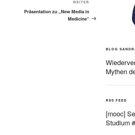
Nächster
WEITER
Beitrag
Präsentation zu „New Media in
Medicine“
BLOG SANDR
Wiederverö
Mythen de
RSS FEED
[mooc] Sel
Studium 