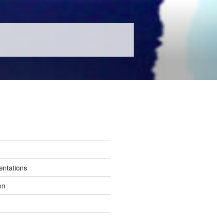
entations
en