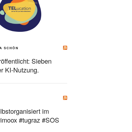
A SCHÖN
ffentlicht: Sieben
r KI-Nutzung.
bstorganisiert im
#imoox #tugraz #SOS