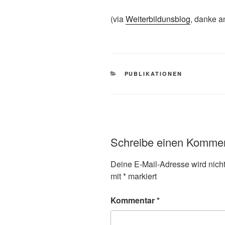
(via
Weiterbildunsblog
, danke a
KATEGORIEN
PUBLIKATIONEN
Schreibe einen Komme
Deine E-Mail-Adresse wird nicht 
mit
*
markiert
Kommentar
*