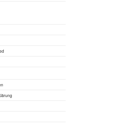
ed
en
lärung