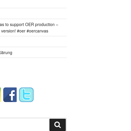
s to support OER production –
version! #oer #oercanvas
lärung
Suchen