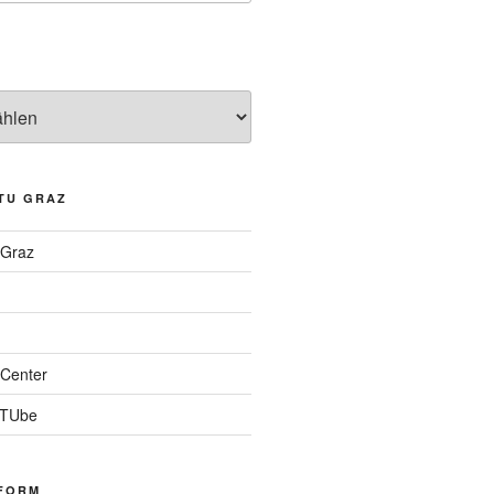
TU GRAZ
 Graz
Center
 TUbe
FORM