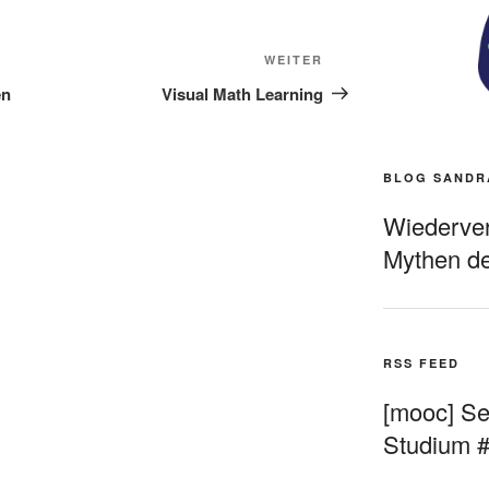
Nächster
WEITER
Beitrag
en
Visual Math Learning
BLOG SANDR
Wiederverö
Mythen de
RSS FEED
[mooc] Sel
Studium 