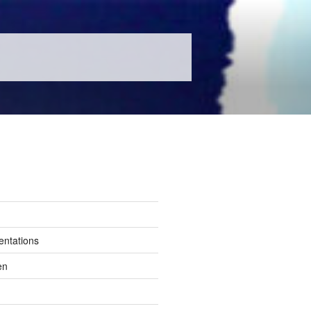
entations
en