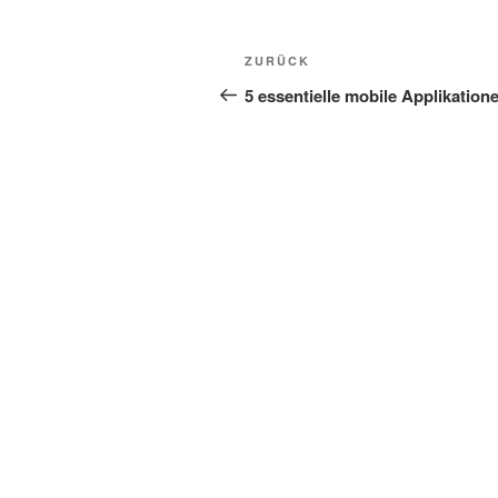
Beitragsnavigation
Vorheriger
ZURÜCK
Beitrag
5 essentielle mobile Applikation