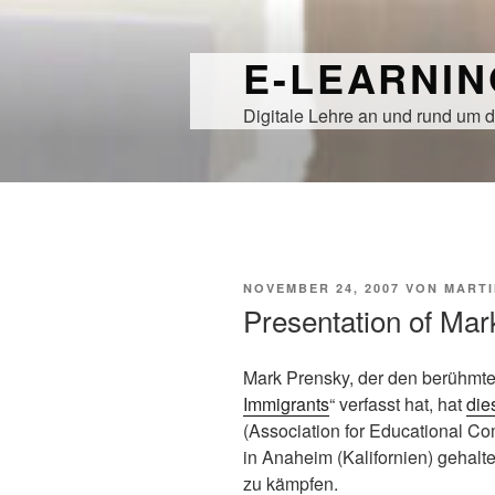
Zum
Inhalt
E-LEARNI
springen
Digitale Lehre an und rund um d
VERÖFFENTLICHT
NOVEMBER 24, 2007
VON
MARTI
AM
Presentation of Mar
Mark Prensky, der den berühmten
Immigrants
“ verfasst hat, hat
die
(Association for Educational C
in Anaheim (Kalifornien) gehalte
zu kämpfen.