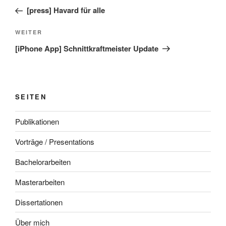
Beitrag
[press] Havard für alle
Nächster
WEITER
Beitrag
[iPhone App] Schnittkraftmeister Update
SEITEN
Publikationen
Vorträge / Presentations
Bachelorarbeiten
Masterarbeiten
Dissertationen
Über mich