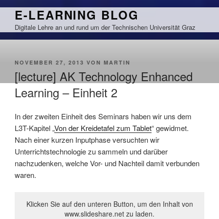
Zum
E-LEARNING BLOG
Inhalt
Digitale Lehre an und rund um der Technischen Universität Graz
springen
VERÖFFENTLICHT
NOVEMBER 27, 2013
VON
MARTIN
AM
[lecture] AK Technology Enhanced
Learning – Einheit 2
In der zweiten Einheit des Seminars haben wir uns dem
L3T-Kapitel „
Von der Kreidetafel zum Tablet
“ gewidmet.
Nach einer kurzen Inputphase versuchten wir
Unterrichtstechnologie zu sammeln und darüber
nachzudenken, welche Vor- und Nachteil damit verbunden
waren.
Klicken Sie auf den unteren Button, um den Inhalt von
www.slideshare.net zu laden.