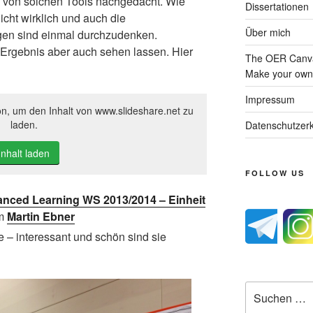
n von solchen Tools nachgedacht. Wie
Dissertationen
nicht wirklich und auch die
Über mich
en sind einmal durchzudenken.
 Ergebnis aber auch sehen lassen. Hier
The OER Canva
Make your own 
Impressum
on, um den Inhalt von www.slideshare.net zu
laden.
Datenschutzerk
Inhalt laden
FOLLOW US
nced Learning WS 2013/2014 – Einheit
om
Martin Ebner
te – interessant und schön sind sie
Suche
nach: