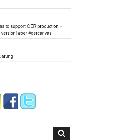
s to support OER production –
version! #oer #oercanvas
lärung
Suchen