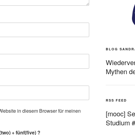
BLOG SANDR
Wiederverö
Mythen de
RSS FEED
ebsite in diesem Browser für meinen
[mooc] Sel
.
Studium 
wo) + fünf(five) ?