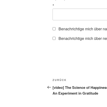
*
Benachrichtige mich über n
Benachrichtige mich über ne
Beitragsnavigation
Vorheriger
ZURÜCK
Beitrag
[video] The Science of Happines
An Experiment in Gratitude