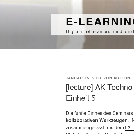
Zum
Inhalt
E-LEARNI
springen
Digitale Lehre an und rund um d
VERÖFFENTLICHT
JANUAR 15, 2014
VON
MARTIN
AM
[lecture] AK Techn
Einheit 5
Die fünfte Einheit des Seminar
kollaborativen Werkzeugen
„.
zusammengefasst aus dem
L3T 