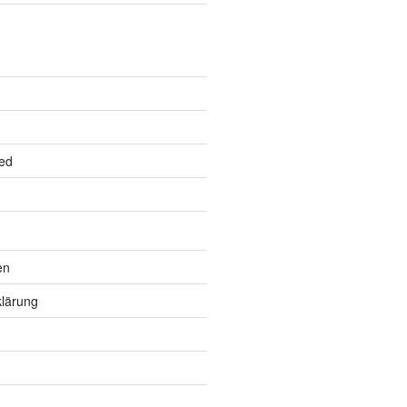
ed
en
lärung