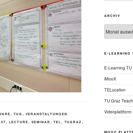
ARCHIV
Archiv
E-LEARNING 
E-Learning TU
iMooX
TELucation
TU Graz Teach
Videoplattform
WARE
,
TUG
,
VERANSTALTUNGEN
L3T
,
LECTURE
,
SEMINAR
,
TEL
,
TUGRAZ
,
MOOC PLATT