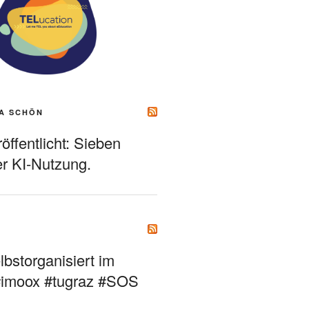
A SCHÖN
ffentlicht: Sieben
r KI-Nutzung.
bstorganisiert im
#imoox #tugraz #SOS