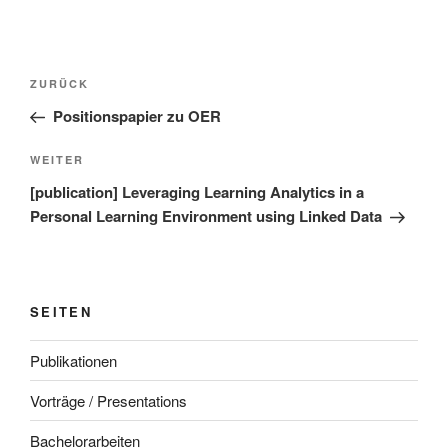
Beitragsnavigation
Vorheriger
ZURÜCK
Beitrag
Positionspapier zu OER
Nächster
WEITER
Beitrag
[publication] Leveraging Learning Analytics in a
Personal Learning Environment using Linked Data
SEITEN
Publikationen
Vorträge / Presentations
Bachelorarbeiten