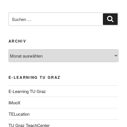
Suche
Suche
nach:
ARCHIV
Archiv
E-LEARNING TU GRAZ
E-Learning TU Graz
iMooX
TELucation
TU Graz TeachCenter