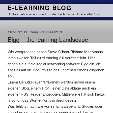
Zum
E-LEARNING BLOG
Inhalt
Digitale Lehre an und rund um der Technischen Universität Graz
springen
VERÖFFENTLICHT
AUGUST 11, 2006
VON
MARTIN
AM
Elgg – the learning Landscape
Wie versprochen haben
Steve O’hear/Richard MacManus
ihren zweiten Teil zu eLearning 2.0 veröffentlicht. Hier
gehen sie auf die social networking software
Elgg
ein, die
speziell auf die Bedürfnisse des Lehrens/Lernens eingehen
soll.
Einem Benutzer (Lehrer/Lerner) werden neben einem
eigenen Blog, einem Profil, einer Dateiablage auch ein
eigener RSS Reader angeboten. Mittlerweile hat sich hierzu
ja schon das Wort
e-Portfolio durchgesetzt.
Was fehlt ist nach wie vor ein Einsatzbericht, Studien oder
ähnliches um abschätzen zu können wie sich Lerner