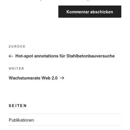
Beitragsnavigation
Vorheriger
ZURÜCK
Beitrag
Hot-spot annotations für Stahlbetonbauversuche
Nächster
WEITER
Beitrag
Wachstumsrate Web 2.0
SEITEN
Publikationen