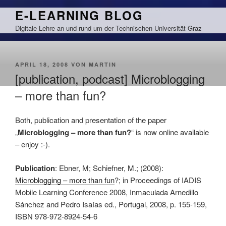
Zum
E-LEARNING BLOG
Inhalt
Digitale Lehre an und rund um der Technischen Universität Graz
springen
VERÖFFENTLICHT
APRIL 18, 2008
VON
MARTIN
AM
[publication, podcast] Microblogging
– more than fun?
Both, publication and presentation of the paper
„
Microblogging – more than fun?
“ is now online available
– enjoy :-).
Publication
: Ebner, M; Schiefner, M.; (2008):
Microblogging – more than fun
?; in Proceedings of IADIS
Mobile Learning Conference 2008, Inmaculada Arnedillo
Sánchez and Pedro Isaías ed., Portugal, 2008, p. 155-159,
ISBN 978-972-8924-54-6