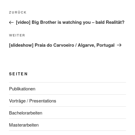
Beitragsnavigation
Vorheriger
ZURÜCK
Beitrag
[video] Big Brother is watching you – bald Realität?
Nächster
WEITER
Beitrag
[slideshow] Praia do Carvoeiro / Algarve, Portugal
SEITEN
Publikationen
Vorträge / Presentations
Bachelorarbeiten
Masterarbeiten