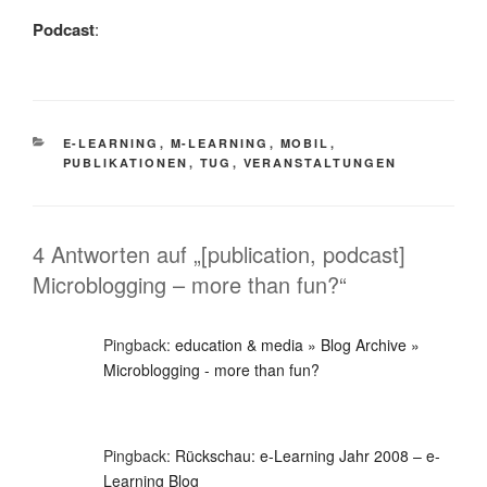
Podcast
:
KATEGORIEN
E-LEARNING
,
M-LEARNING
,
MOBIL
,
PUBLIKATIONEN
,
TUG
,
VERANSTALTUNGEN
4 Antworten auf „[publication, podcast]
Microblogging – more than fun?“
Pingback:
education & media » Blog Archive »
Microblogging - more than fun?
Pingback:
Rückschau: e-Learning Jahr 2008 – e-
Learning Blog