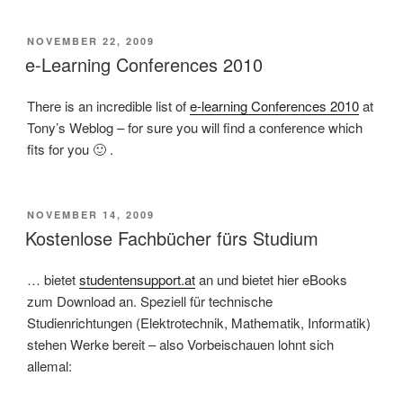
VERÖFFENTLICHT
NOVEMBER 22, 2009
AM
e-Learning Conferences 2010
There is an incredible list of
e-learning Conferences 2010
at
Tony’s Weblog – for sure you will find a conference which
fits for you 🙂 .
VERÖFFENTLICHT
NOVEMBER 14, 2009
AM
Kostenlose Fachbücher fürs Studium
… bietet
studentensupport.at
an und bietet hier eBooks
zum Download an. Speziell für technische
Studienrichtungen (Elektrotechnik, Mathematik, Informatik)
stehen Werke bereit – also Vorbeischauen lohnt sich
allemal: