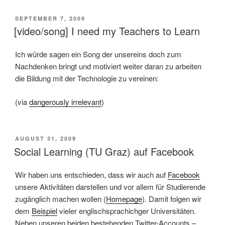
VERÖFFENTLICHT
SEPTEMBER 7, 2009
AM
[video/song] I need my Teachers to Learn
Ich würde sagen ein Song der unsereins doch zum
Nachdenken bringt und motiviert weiter daran zu arbeiten
die Bildung mit der Technologie zu vereinen:
(via
dangerously irrelevant
)
VERÖFFENTLICHT
AUGUST 31, 2009
AM
Social Learning (TU Graz) auf Facebook
Wir haben uns entschieden, dass wir auch auf
Facebook
unsere Aktivitäten darstellen und vor allem für Studierende
zugänglich machen wollen (
Homepage
). Damit folgen wir
dem
Beispiel
vieler englischsprachichger Universitäten.
Neben unseren beiden bestehenden Twitter-Accounts –