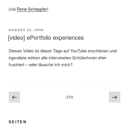
(via
Rene Scheppler
)
VERÖFFENTLICHT
AUGUST 22, 2009
AM
[video] ePortfolio experiences
Dieses Video ist dieser Tage auf YouTube erschienen und
irgendwie wirken alle interviewten SchülerInnen eher
frustriert – oder täusche ich mich?
Beitragsnavigation
Vorherige
Näch
Seite
210
Seite
Seite
SEITEN