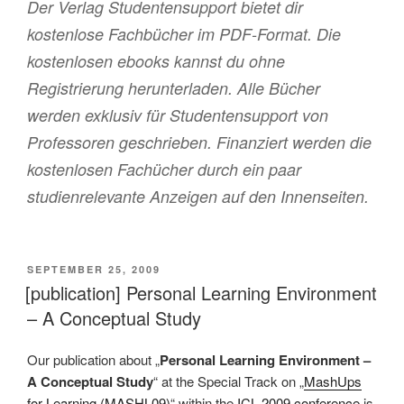
Der Verlag Studentensupport bietet dir
kostenlose Fachbücher im PDF-Format. Die
kostenlosen ebooks kannst du ohne
Registrierung herunterladen. Alle Bücher
werden exklusiv für Studentensupport von
Professoren geschrieben. Finanziert werden die
kostenlosen Fachücher durch ein paar
studienrelevante Anzeigen auf den Innenseiten.
VERÖFFENTLICHT
SEPTEMBER 25, 2009
AM
[publication] Personal Learning Environment
– A Conceptual Study
Our publication about „
Personal Learning Environment –
A Conceptual Study
“ at the Special Track on „
MashUps
for Learning (MASHL09)
“ within the
ICL 2009 conference
is