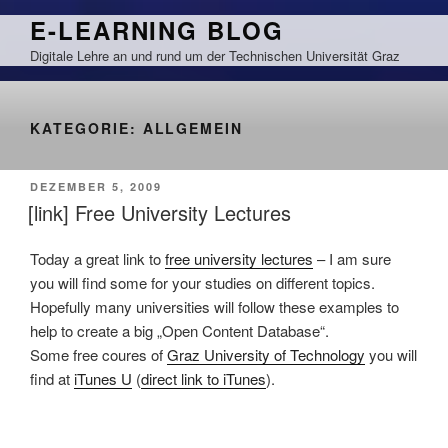
Zum
E-LEARNING BLOG
Inhalt
Digitale Lehre an und rund um der Technischen Universität Graz
springen
KATEGORIE:
ALLGEMEIN
VERÖFFENTLICHT
DEZEMBER 5, 2009
AM
[link] Free University Lectures
Today a great link to
free university lectures
– I am sure
you will find some for your studies on different topics.
Hopefully many universities will follow these examples to
help to create a big „Open Content Database“.
Some free coures of
Graz University of Technology
you will
find at
iTunes U
(
direct link to iTunes
).