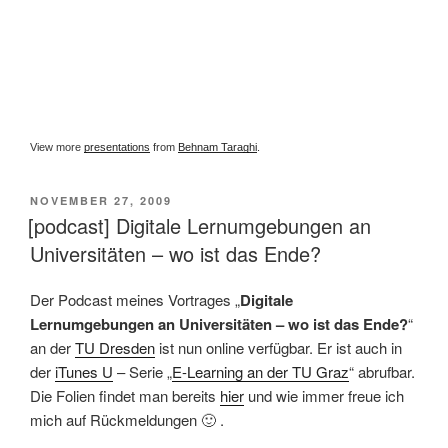
View more
presentations
from
Behnam Taraghi
.
VERÖFFENTLICHT
NOVEMBER 27, 2009
AM
[podcast] Digitale Lernumgebungen an
Universitäten – wo ist das Ende?
Der Podcast meines Vortrages „
Digitale
Lernumgebungen an Universitäten – wo ist das Ende?
“
an der
TU Dresden
ist nun online verfügbar. Er ist auch in
der
iTunes U
– Serie „
E-Learning an der TU Graz
“ abrufbar.
Die Folien findet man bereits
hier
und wie immer freue ich
mich auf Rückmeldungen 🙂 .