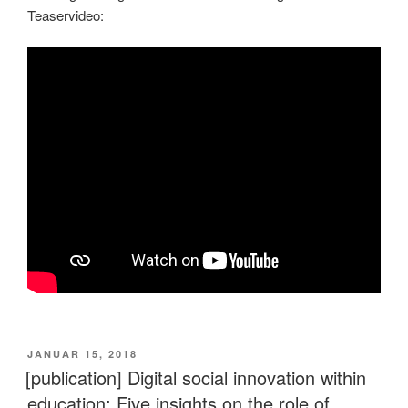
Teaservideo:
VERÖFFENTLICHT
JANUAR 15, 2018
AM
[publication] Digital social innovation within
education: Five insights on the role of