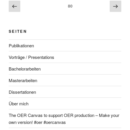
Beitragsnavigation
Vorherige
Näch
Seite
80
Seite
Seite
SEITEN
Publikationen
Vorträge / Presentations
Bachelorarbeiten
Masterarbeiten
Dissertationen
Über mich
The OER Canvas to support OER production – Make your
own version! #oer #oercanvas