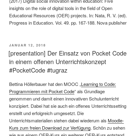
(2017) Digital social innovation within education: Five
insights on the role of digital tools in the field of Open
Educational Resources (OER) projects. In: Nata, R. V. (ed).
Progress in Education. Vol. 49. pp. 167-188. Nova publisher
VERÖFFENTLICHT
JANUAR 12, 2018
AM
[presentation] Der Einsatz von Pocket Code
in einem offenen Unterrichtskonzept
#PocketCode #tugraz
Bettina Höllerbauer hat den MOOC „
Learning to Code:
Programmieren mit Pocket Code
“ als Grundlage
genommen und damit einen innovativen Schulunterricht
konzipiert. Dabei hat sie auch ein offenes Unterrichtssetting
erstellt und erfolgreich umgesetzt. Die
Unterrichtsmaterialien stehen dabei wiederum als
Moodle-
Kurs zum freien Download zur Verfügung
. Schön zu sehen
wie aus einem OER-Kurs ein weiterer OER-Kurs entstand