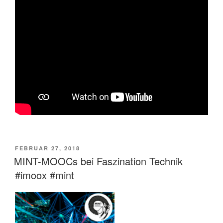
VERÖFFENTLICHT
FEBRUAR 27, 2018
AM
MINT-MOOCs bei Faszination Technik
#imoox #mint