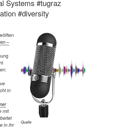
al Systems #tugraz
ation #diversity
wölften
ren –
gung
ht
en:
ive
cht in
er
e mit
beitet
Quelle
 in ihr