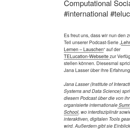
Computational Soci
#international #teluc
Es freut uns, dass wir nun den z
Teil unserer Podcast-Serie „
Leh
Lernen – Lauschen
“ auf der
TELucation-Webseite
zur Verfü
stellen können. Diesesmal spric
Jana Lasser über ihre Erfahrung
Jana Lasser (Institute of Interact
Systems and Data Science) spri
diesem Podcast über die von ihr
organisierte internationale
Summ
School
, wo interdisziplinär sowi
interaktiven, digitalen Tools gear
wird. Außerdem gibt sie Einblicke