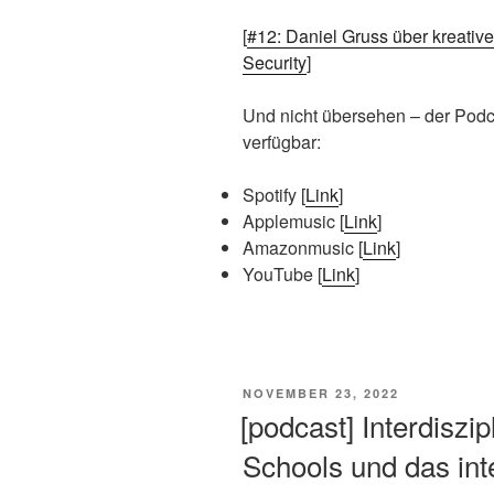
[
#12: Daniel Gruss über kreativ
Security
]
Und nicht übersehen – der Podca
verfügbar:
Spotify [
Link
]
Applemusic [
Link
]
Amazonmusic [
Link
]
YouTube [
Link
]
VERÖFFENTLICHT
NOVEMBER 23, 2022
AM
[podcast] Interdisz
Schools und das int