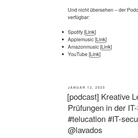
Und nicht übersehen – der Podca
verfügbar:
Spotify [
Link
]
Applemusic [
Link
]
Amazonmusic [
Link
]
YouTube [
Link
]
VERÖFFENTLICHT
JANUAR 12, 2023
AM
[podcast] Kreative 
Prüfungen in der IT-
#telucation #IT-sec
@lavados