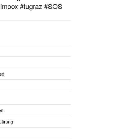
#imoox #tugraz #SOS
ed
en
lärung