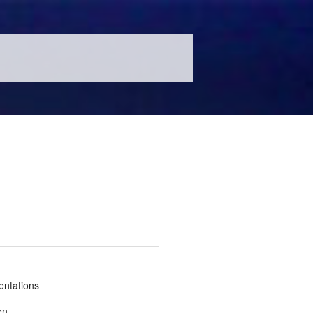
entations
en