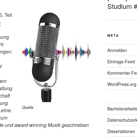
Studium 
. Teil
–
META
gung
ht
Anmelden
ungen:
Eintrags-Feed
d
Kommentar-Fe
sem
WordPress.org
altung
chaft
gung
Quelle
Bachelorarbeit
Lehre.
 zum
Datenschutzerk
rde und award-winning Musik geschrieben
Dissertationen