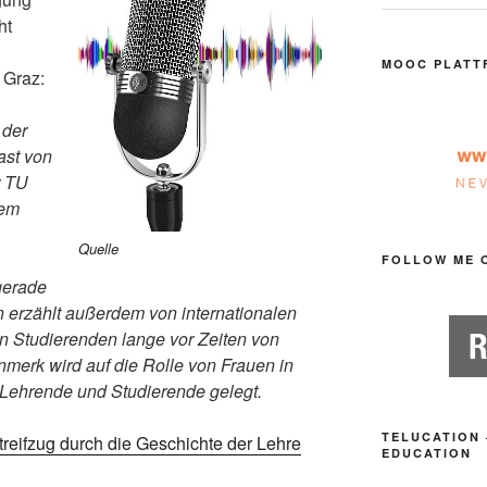
ht
MOOC PLATT
 Graz:
 der
ast von
r TU
rem
Quelle
FOLLOW ME 
gerade
n erzählt außerdem von internationalen
n Studierenden lange vor Zeiten von
erk wird auf die Rolle von Frauen in
 Lehrende und Studierende gelegt.
TELUCATION 
reifzug durch die Geschichte der Lehre
EDUCATION