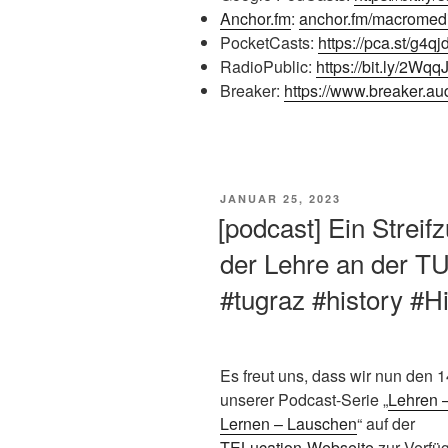
Anchor.fm
:
anchor.fm/macromed
PocketCasts:
https://pca.st/g4qj
RadioPublic:
https://bit.ly/2Wqq
Breaker:
https://www.breaker.aud
VERÖFFENTLICHT
JANUAR 25, 2023
AM
[podcast] Ein Streif
der Lehre an der TU
#tugraz #history #H
Es freut uns, dass wir nun den 14
unserer Podcast-Serie „
Lehren 
Lernen – Lauschen
“ auf der
TELucation-Webseite
zur Verfü