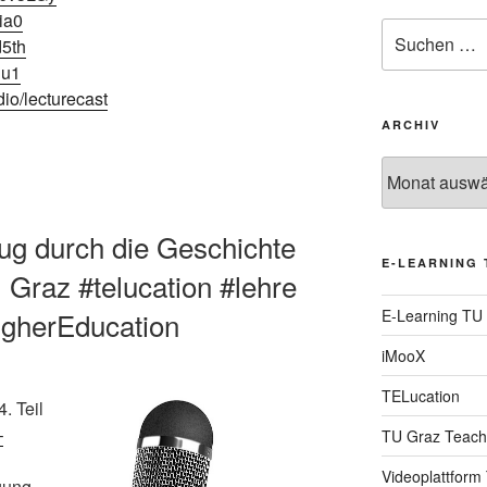
ia0
Suche
d5th
nach:
Ju1
io/lecturecast
ARCHIV
Archiv
zug durch die Geschichte
E-LEARNING 
 Graz #telucation #lehre
E-Learning TU
igherEducation
iMooX
TELucation
. Teil
–
TU Graz Teach
Videoplattform
gung