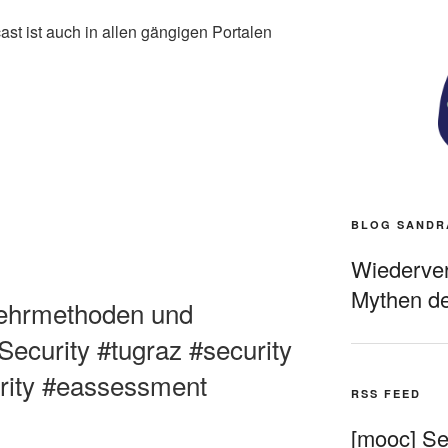
st ist auch in allen gängigen Portalen
BLOG SANDR
Wiederverö
Mythen de
Lehrmethoden und
Security #tugraz #security
urity #eassessment
RSS FEED
[mooc] Sel