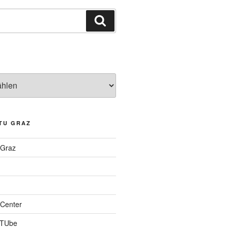
Suchen
TU GRAZ
 Graz
Center
 TUbe