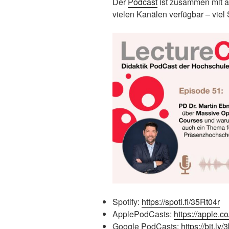
Der
Podcast
ist zusammen mit a
vielen Kanälen verfügbar – vie
Spotify:
https://spoti.fi/35Rt04r
ApplePodCasts:
https://apple.c
Google PodCasts:
https://bit.ly