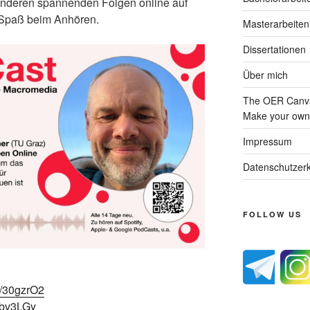
nderen spannenden Folgen online auf
l Spaß beim Anhören.
Masterarbeiten
Dissertationen
Über mich
The OER Canva
Make your own 
Impressum
Datenschutzerk
FOLLOW US
o/30gzrO2
/3bv3LGy