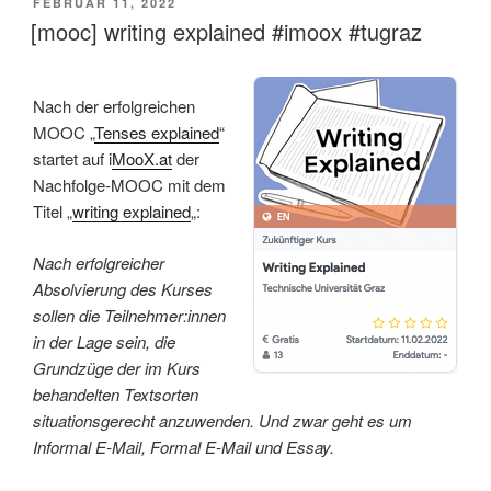
VERÖFFENTLICHT
FEBRUAR 11, 2022
AM
[mooc] writing explained #imoox #tugraz
Nach der erfolgreichen
MOOC „
Tenses explained
“
startet auf i
MooX.at
der
Nachfolge-MOOC mit dem
Titel „
writing explained
„:
Nach erfolgreicher
Absolvierung des Kurses
sollen die Teilnehmer:innen
in der Lage sein, die
Grundzüge der im Kurs
behandelten Textsorten
situationsgerecht anzuwenden. Und zwar geht es um
Informal E-Mail, Formal E-Mail und Essay.