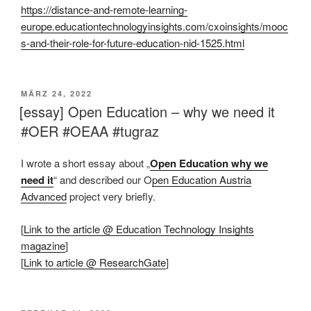
https://distance-and-remote-learning-
europe.educationtechnologyinsights.com/cxoinsights/mooc
s-and-their-role-for-future-education-nid-1525.html
VERÖFFENTLICHT
MÄRZ 24, 2022
AM
[essay] Open Education – why we need it
#OER #OEAA #tugraz
I wrote a short essay about „
Open Education why we
need it
“ and described our O
pen Education Austria
Advanced
project very briefly.
[
Link to the article @ Education Technology Insights
magazine
]
[
L
i
nk to article @ ResearchGate
]