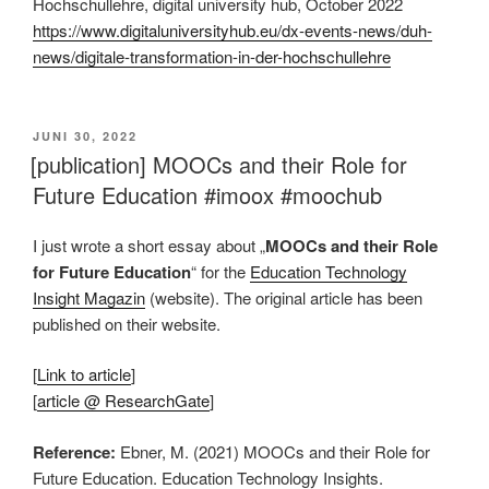
Hochschullehre, digital university hub, October 2022
https://www.digitaluniversityhub.eu/dx-events-news/duh-
news/digitale-transformation-in-der-hochschullehre
VERÖFFENTLICHT
JUNI 30, 2022
AM
[publication] MOOCs and their Role for
Future Education #imoox #moochub
I just wrote a short essay about „
MOOCs and their Role
for Future Education
“ for the
Education Technology
Insight Magazin
(website). The original article has been
published on their website.
[
Link to article
]
[
article @ ResearchGate
]
Reference:
Ebner, M. (2021) MOOCs and their Role for
Future Education. Education Technology Insights.