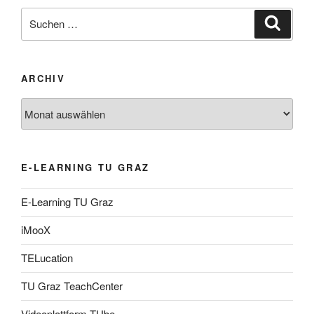
Suche
Suche
nach:
ARCHIV
Archiv
E-LEARNING TU GRAZ
E-Learning TU Graz
iMooX
TELucation
TU Graz TeachCenter
Videoplattform TUbe