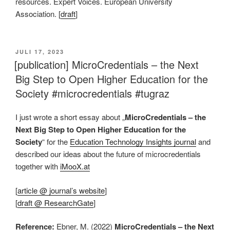
resources. Expert Voices. European University
Association. [
draft
]
VERÖFFENTLICHT
JULI 17, 2023
AM
[publication] MicroCredentials – the Next
Big Step to Open Higher Education for the
Society #microcredentials #tugraz
I just wrote a short essay about „
MicroCredentials – the
Next Big Step to Open Higher Education for the
Society
“ for the
Education Technology Insights journal
and
described our ideas about the future of microcredentials
together with
iMooX.at
[
article @ journal’s website
]
[
draft @ ResearchGate
]
Reference:
Ebner, M. (2022)
MicroCredentials – the Next