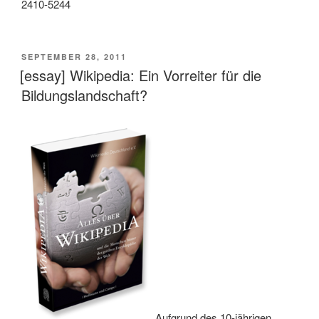
2410-5244
VERÖFFENTLICHT
SEPTEMBER 28, 2011
AM
[essay] Wikipedia: Ein Vorreiter für die
Bildungslandschaft?
Aufgrund des 10-jährigen