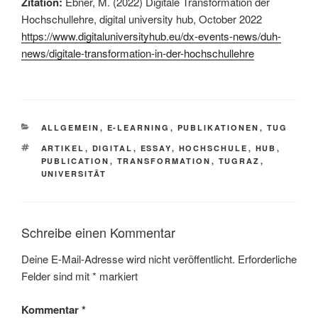
Zitation:
Ebner, M. (2022) Digitale Transformation der
Hochschullehre, digital university hub, October 2022
https://www.digitaluniversityhub.eu/dx-events-news/duh-
news/digitale-transformation-in-der-hochschullehre
KATEGORIEN
ALLGEMEIN
,
E-LEARNING
,
PUBLIKATIONEN
,
TUG
SCHLAGWÖRTER
ARTIKEL
,
DIGITAL
,
ESSAY
,
HOCHSCHULE
,
HUB
,
PUBLICATION
,
TRANSFORMATION
,
TUGRAZ
,
UNIVERSITÄT
Schreibe einen Kommentar
Deine E-Mail-Adresse wird nicht veröffentlicht.
Erforderliche
Felder sind mit
*
markiert
Kommentar
*