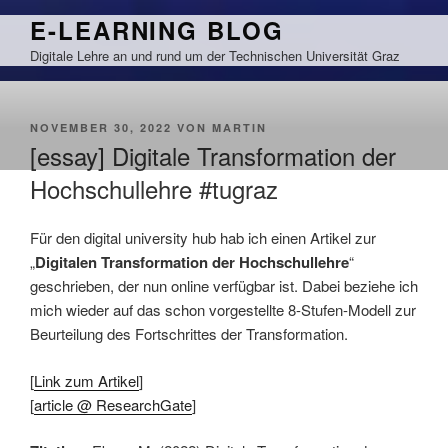
Zum
E-LEARNING BLOG
Inhalt
Digitale Lehre an und rund um der Technischen Universität Graz
springen
VERÖFFENTLICHT
NOVEMBER 30, 2022
VON
MARTIN
AM
[essay] Digitale Transformation der
Hochschullehre #tugraz
Für den digital university hub hab ich einen Artikel zur
„
Digitalen Transformation der Hochschullehre
“
geschrieben, der nun online verfügbar ist. Dabei beziehe ich
mich wieder auf das schon vorgestellte 8-Stufen-Modell zur
Beurteilung des Fortschrittes der Transformation.
[
Link zum Artikel
]
[
article @ ResearchGate
]