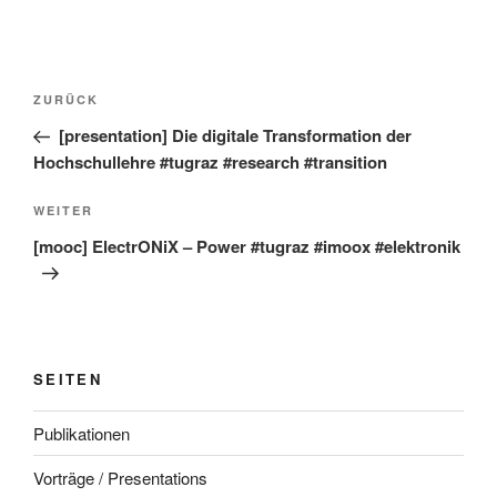
Beitragsnavigation
Vorheriger
ZURÜCK
Beitrag
[presentation] Die digitale Transformation der
Hochschullehre #tugraz #research #transition
Nächster
WEITER
Beitrag
[mooc] ElectrONiX – Power #tugraz #imoox #elektronik
SEITEN
Publikationen
Vorträge / Presentations